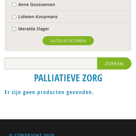
Anne Goossensen
Lidwien Koopmans
Meralda Slager
Hans van Dartel
AUTEUR FILTEREN
Peggy van Oort-Borsboom
ZOEKEN
PALLIATIEVE ZORG
Er zijn geen producten gevonden.
© COPYRIGHT 2026