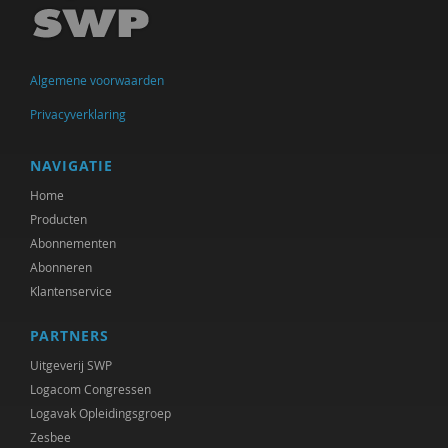
Jan IJzermans
Swanny Kremer
Algemene voorwaarden
Corrie Kreuk
Privacyverklaring
Education Lab
NAVIGATIE
Hanne Laceulle
Home
Producten
Monique Leijgraaf
Abonnementen
Bas Levering
Abonneren
Klantenservice
Jorg Massen
PARTNERS
Brecht Molenaar
Uitgeverij SWP
Heidi Muijen
Logacom Congressen
Logavak Opleidingsgroep
Jeannette Pols
Zesbee