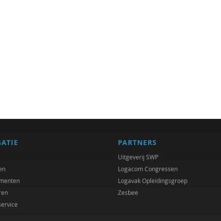
GATIE
PARTNERS
Uitgeverij SWP
en
Logacom Congressen
menten
Logavak Opleidingsgroep
ren
Zesbee
service