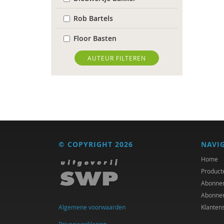
Rob Bartels
Floor Basten
Lisette Bastiaansen
AUTEUR FILTEREN
Desirée Bierlaagh
Gert Biesta
Karianne den Boer
Antoinette Bolscher
© COPYRIGHT 2026
NAVI
Michiel Bos
Home
Product
Noortje Bot
Abonne
Abonne
Jan Bransen
Algemene voorwaarden
Klanten
Germain Creyghton