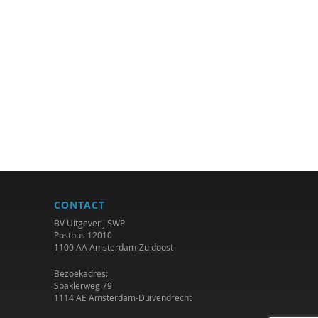
CONTACT
BV Uitgeverij SWP
Postbus 12010
1100 AA Amsterdam-Zuidoost
Bezoekadres:
Spaklerweg 79
1114 AE Amsterdam-Duivendrecht