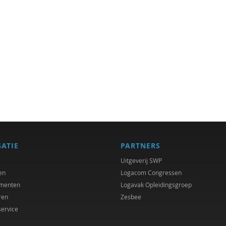
GATIE
PARTNERS
Uitgeverij SWP
en
Logacom Congressen
menten
Logavak Opleidingsgroep
ren
Zesbee
service