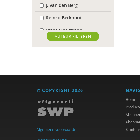
J. van den Berg
Remko Berkhout
Frans Bieckmann
AUTEUR FILTEREN
Antoinette Bolscher
Richard Brons
Ria Brouwers
Eelke de Jong
© COPYRIGHT 2026
NAVI
Bram De Jonge
Home
Sam de Nijs
Product
Abonne
Marcel de Rooij
Abonne
Algemene voorwaarden
Klanten
Joachim Duyndam