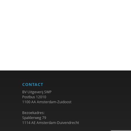
CONTACT
BV Uitgeverij SWP
Postbus 12010
1100 AA Amsterdam-Zuidoost
Bezoekadres:
Spaklerweg 79
1114 AE Amsterdam-Duivendrecht