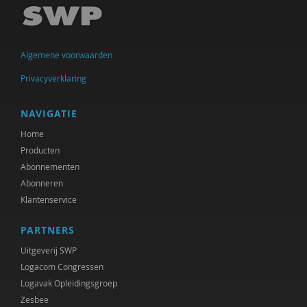
Michiel de Ronde
Marcel de Rooij
Algemene voorwaarden
Anettte de Valk
Privacyverklaring
Clementine Degener
Simone van Dongen
NAVIGATIE
Home
Diede van Doornik
Producten
Maartje Driessen
Abonnementen
Abonneren
Hans van Ewijk
Klantenservice
Vincent Feith
PARTNERS
Olaf Galisch
Uitgeverij SWP
Logacom Congressen
Ingrid Groot
Logavak Opleidingsgroep
Zesbee
Iris Hartog