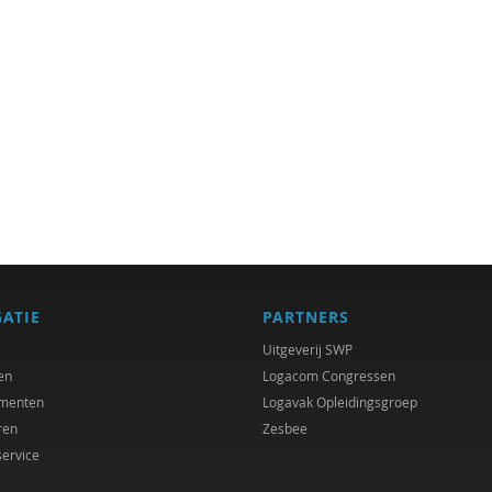
GATIE
PARTNERS
Uitgeverij SWP
en
Logacom Congressen
menten
Logavak Opleidingsgroep
ren
Zesbee
service