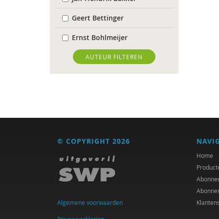
Geert Bettinger
Ernst Bohlmeijer
Michiel Bos
AUTEUR FILTEREN
Jolande Bource
R. Brohm
Xannah Brohm
Richard Brons
© COPYRIGHT 2026
NAVI
Ton Bruining
Home
Product
Aishlinn Bruinja
Abonne
Abonne
Isolde de Groot
Algemene voorwaarden
Klanten
Michiel de Ronde