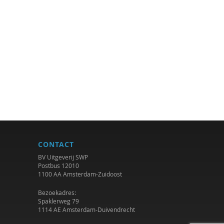
CONTACT
BV Uitgeverij SWP
Postbus 12010
1100 AA Amsterdam-Zuidoost
Bezoekadres:
Spaklerweg 79
1114 AE Amsterdam-Duivendrecht