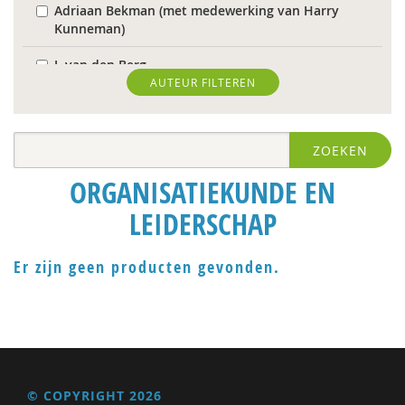
Adriaan Bekman (met medewerking van Harry
Kunneman)
J. van den Berg
AUTEUR FILTEREN
Theo van den Bogaart
Antoinette Bolscher
ZOEKEN
Herman van den Bosch
ORGANISATIEKUNDE EN
R. Brohm
LEIDERSCHAP
Richard Brons
Er zijn geen producten gevonden.
Laurens de Graaf
Isolde de Groot
Michiel de Ronde
Marcel de Rooij
© COPYRIGHT 2026