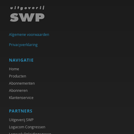
Ineke de Vries
Otto Dellemann
Jan den Bakker
Algemene voorwaarden
Willem den Hartog
Privacyverklaring
Gerda van Dijk
NAVIGATIE
Josje Dikkers
Home
Producten
Joep Dohmen
Abonnementen
Abonneren
Simone van Dongen
Klantenservice
Gerard Drosterij
PARTNERS
Ingrid Groot
Uitgeverij SWP
Iris Hartog
Logacom Congressen