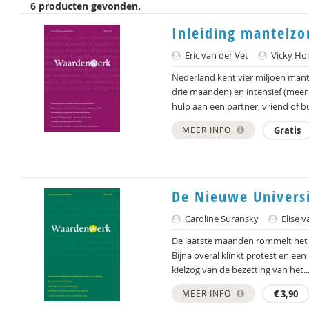
6 producten gevonden.
Inleiding mantelzo
Eric van der Vet
Vicky Ho
Nederland kent vier miljoen mant
drie maanden) en intensief (meer 
hulp aan een partner, vriend of bu
MEER INFO
Gratis
De Nieuwe Universi
Caroline Suransky
Elise 
De laatste maanden rommelt het b
Bijna overal klinkt protest en ee
kielzog van de bezetting van het..
MEER INFO
€
3,90