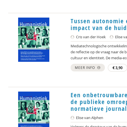
Tussen autonomie 
impact van de hui
Cris van der Hoek
Elise v
Mediatechnologische ontwikkelin
de reflectie op de vraag naar de 
cultuur en identiteit. De media-eco
MEER INFO
€
3,90
Een onbetrouwbare
de publieke omroep
normatieve journal
Elise van Alphen
Volgens de directeur van de hum