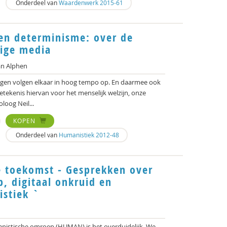
Onderdeel van
Waardenwerk 2015-61
en determinisme: over de
dige media
an Alphen
gen volgen elkaar in hoog tempo op. En daarmee ook
betekenis hiervan voor het menselijk welzijn, onze
loog Neil...
KOPEN
Onderdeel van
Humanistiek 2012-48
 toekomst - Gesprekken over
, digitaal onkruid en
istiek `
anistische omroep (HUMAN) is het overduidelijk. We