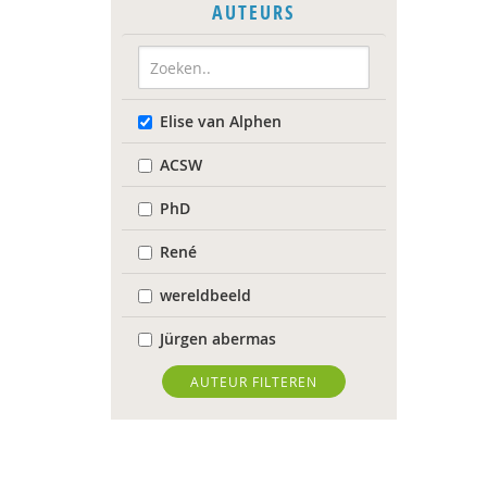
AUTEURS
Elise van Alphen
ACSW
PhD
René
wereldbeeld
Jürgen abermas
Tineke Abma
AUTEUR FILTEREN
Frank Adloff
Jyotsna Agnihotri Gupta