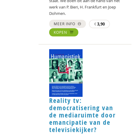
staat. We doen dit aan de hand van het
werk van P. Bieri, H. Frankfurt en Joep
Dohmen.
MEER INFO
€
3,90
KOPEN
Reality tv:
democratisering van
de mediaruimte door
emancipatie van de
televisiekijker?