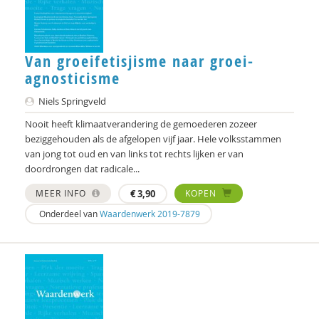
Aetzel Griffioen
Bart Hetebrij
Van groeifetisjisme naar groei-
Felix van Hoften
agnosticisme
Kees Klomp
Niels Springveld
Michiel Korthals
Nooit heeft klimaatverandering de gemoederen zozeer
beziggehouden als de afgelopen vijf jaar. Hele volksstammen
Rosemarie Kraanen
van jong tot oud en van links tot rechts lijken er van
doordrongen dat radicale...
Harry Kunneman
MEER INFO
€
3,90
KOPEN
Ellen Lammers
Onderdeel van
Waardenwerk 2019-7879
Frans Melissen
Lars Moratis
Patrick Nullens
Léonie ol