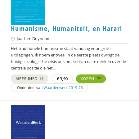
Henk van den Belt
Corinne van Egeraat
Humanisme, Humaniteit, en Harari
Klaas van Egmond
Joachim Duyndam
Henk Voets
Het traditionele humanisme staat vandaag voor grote
uitdagingen. Ik noem er twee. In de eerste plaats dwingt de
J. de Zwaan
huidige ecologische crisis ons om kritisch na te denken over de
centrale positie die het...
MEER INFO
€
3,90
KOPEN
Onderdeel van
Waardenwerk 2019-76