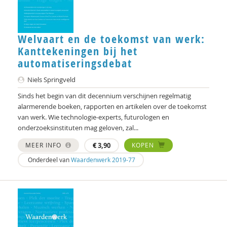
Sandra Pellegrom
Welvaart en de toekomst van werk:
Crelis Rammelt
Kanttekeningen bij het
Marcel Ridder
automatiseringsdebat
Rob van der Rijt
Niels Springveld
Sinds het begin van dit decennium verschijnen regelmatig
Martien Schreurs
alarmerende boeken, rapporten en artikelen over de toekomst
van werk. Wie technologie-experts, futurologen en
Niels Springveld
onderzoeksinstituten mag geloven, zal...
L.L. Stegman
MEER INFO
€
3,90
KOPEN
Josine Stremmelaar
Onderdeel van
Waardenwerk 2019-77
Fernando Suarez Muller
Caroline Suransky
Elise van Alphen