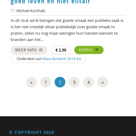
goed leven en niet elitair
Michiel Korthals
In dit stuk wil ik betogen dat goede smaak een publieke zaak is.
Is het niet vreselijk elitair publiekelijk over goede smaak te
praten, zeker nu nog maar weinigen hun handen wensen te
branden aan het...
MEER INFO
€
3,90
KOPEN
Onderdeel van
Waardenwerk 2016-64
«
1
2
3
4
»
© COPYRIGHT 2026