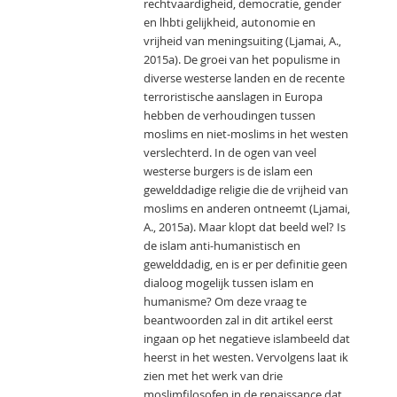
rechtvaardigheid, democratie, gender
en lhbti gelijkheid, autonomie en
vrijheid van meningsuiting (Ljamai, A.,
2015a). De groei van het populisme in
diverse westerse landen en de recente
terroristische aanslagen in Europa
hebben de verhoudingen tussen
moslims en niet-moslims in het westen
verslechterd. In de ogen van veel
westerse burgers is de islam een
gewelddadige religie die de vrijheid van
moslims en anderen ontneemt (Ljamai,
A., 2015a). Maar klopt dat beeld wel? Is
de islam anti-humanistisch en
gewelddadig, en is er per definitie geen
dialoog mogelijk tussen islam en
humanisme? Om deze vraag te
beantwoorden zal in dit artikel eerst
ingaan op het negatieve islambeeld dat
heerst in het westen. Vervolgens laat ik
zien met het werk van drie
moslimfilosofen in de renaissance dat