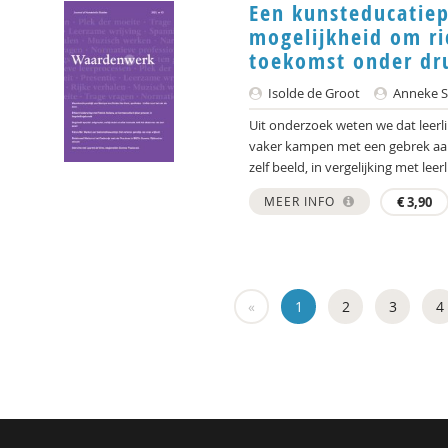
Een kunsteducatie
mogelijkheid om ri
toekomst onder dr
Isolde de Groot
Anneke S
Uit onderzoek weten we dat leer
vaker kampen met een gebrek aan
zelf beeld, in vergelijking met leerl
MEER INFO
€
3,90
«
1
2
3
4