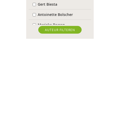
Gert Biesta
Antoinette Bolscher
Marieke Borren
AUTEUR FILTEREN
Michiel Bos
Yannick Brito Alves
Ellen de Bruin
Jet Bussemaker
Heleen Crul
Sociaal en Cultureel
Planbureau
Susan Curvers
Isolde de Groot