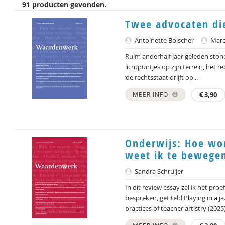
91 producten gevonden.
Twee advocaten di
Antoinette Bolscher
Marce
Ruim anderhalf jaar geleden ston
lichtpuntjes op zijn terrein, het r
‘de rechtsstaat drijft op...
MEER INFO
€
3,90
Onderwijs: Hoe wo
weet ik te bewegen
Sandra Schruijer
In dit review essay zal ik het pr
bespreken, getiteld Playing in a j
practices of teacher artistry (2025)