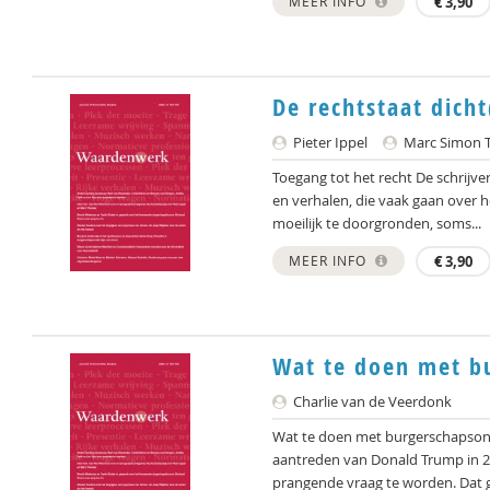
MEER INFO
€
3,90
De rechtstaat dicht
Pieter Ippel
Marc Simon 
Toegang tot het recht De schrijve
en verhalen, die vaak gaan over 
moeilijk te doorgronden, soms...
MEER INFO
€
3,90
Wat te doen met b
Charlie van de Veerdonk
Wat te doen met burgerschapsonde
aantreden van Donald Trump in 2
prangende vraag te worden. Dat ge