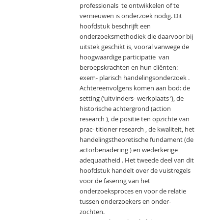
professionals te ontwikkelen of te
vernieuwen is onderzoek nodig. Dit
hoofdstuk beschrijft een
onderzoeksmethodiek die daarvoor bij
uitstek geschikt is, vooral vanwege de
hoogwaardige participatie van
beroepskrachten en hun cliënten:
exem- plarisch handelingsonderzoek .
Achtereenvolgens komen aan bod: de
setting (‘uitvinders- werkplaats ’), de
historische achtergrond (action
research ), de positie ten opzichte van
prac- titioner research , de kwaliteit, het
handelingstheoretische fundament (de
actorbenadering ) en wederkerige
adequaatheid . Het tweede deel van dit
hoofdstuk handelt over de vuistregels
voor de fasering van het
onderzoeksproces en voor de relatie
tussen onderzoekers en onder-
zochten.