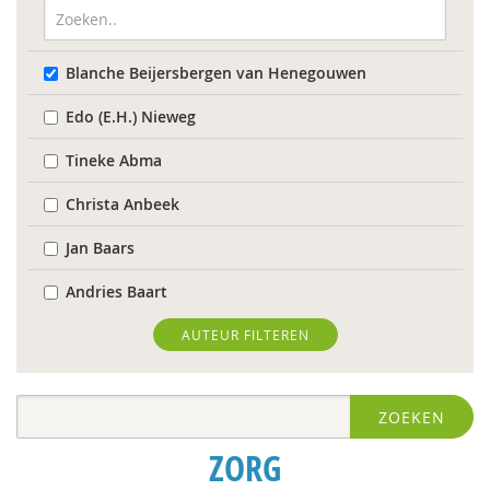
Blanche Beijersbergen van Henegouwen
Edo (E.H.) Nieweg
Tineke Abma
Christa Anbeek
Jan Baars
Andries Baart
Elena Bendien
AUTEUR FILTEREN
Deirdre Beneken genaamd Kolmer
ZOEKEN
Geert Bettinger
ZORG
Rinske Bijl