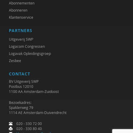
Jet Bussemaker
Abonnementen
Abonneren
Mark Coeckelbergh
Klantenservice
Heleen Crul
PARTNERS
Mariëlle Cuijpers
Uitgeverij SWP
Logacom Congressen
Peter de Groot
Logavak Opleidingsgroep
Zesbee
Peter de Lange
CONTACT
Michiel de Ronde
BV Uitgeverij SWP
Marcel de Rooij
Postbus 12010
1100 AA Amsterdam-Zuidoost
Anettte de Valk
Bezoekadres:
Spaklerweg 79
Maurice de van der Schueren
1114 AE Amsterdam-Duivendrecht
Otto Dellemann
020 - 330 72 00
020 - 330 80 40