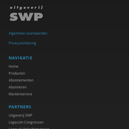
Ineke de Vries
Otto Dellemann
Jan den Bakker
Algemene voorwaarden
Willem den Hartog
Privacyverklaring
Gerda van Dijk
NAVIGATIE
Josje Dikkers
Home
Producten
Joep Dohmen
Abonnementen
Abonneren
Simone van Dongen
Klantenservice
Gerard Drosterij
PARTNERS
Ingrid Groot
Uitgeverij SWP
Iris Hartog
Logacom Congressen