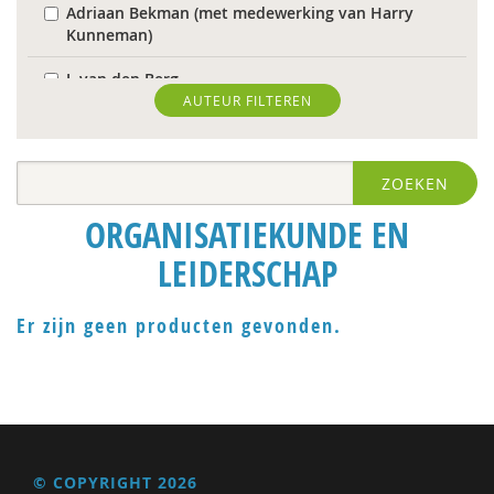
Adriaan Bekman (met medewerking van Harry
Kunneman)
J. van den Berg
AUTEUR FILTEREN
Theo van den Bogaart
Antoinette Bolscher
ZOEKEN
Herman van den Bosch
ORGANISATIEKUNDE EN
R. Brohm
LEIDERSCHAP
Richard Brons
Er zijn geen producten gevonden.
Laurens de Graaf
Isolde de Groot
Michiel de Ronde
Marcel de Rooij
© COPYRIGHT 2026