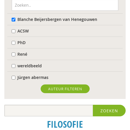
Blanche Beijersbergen van Henegouwen
ACSW
PhD
René
wereldbeeld
Jürgen abermas
Tineke Abma
AUTEUR FILTEREN
Frank Adloff
ZOEKEN
Jyotsna Agnihotri Gupta
FILOSOFIE
Hans Alma