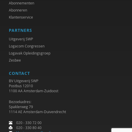
Adriaan Bekman
Abonnementen
Abonneren
Jessica Benjamin
Klantenservice
J. van den Berg
PARTNERS
Remko Berkhout
Uitgeverij SWP
Logacom Congressen
Geert Bettinger
Logavak Opleidingsgroep
Zesbee
Gert Biesta
CONTACT
Sarah Blaffer Hrdy
BV Uitgeverij SWP
Tannelie Blom
Postbus 12010
1100 AA Amsterdam-Zuidoost
Laurine Blonk
Bezoekadres:
Spaklerweg 79
Karianne den Boer
1114 AE Amsterdam-Duivendrecht
Theo van den Bogaart
020 - 330 72 00
020 - 330 80 40