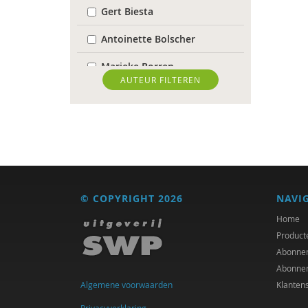
Gert Biesta
Antoinette Bolscher
Marieke Borren
AUTEUR FILTEREN
Michiel Bos
Yannick Brito Alves
Ellen de Bruin
Jet Bussemaker
© COPYRIGHT 2026
NAVI
Heleen Crul
Home
Sociaal en Cultureel
Product
Planbureau
Abonne
Abonne
Susan Curvers
Algemene voorwaarden
Klanten
Isolde de Groot