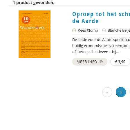
1 product gevonden.
Oproep tot het schr
de Aarde
Kees Klomp
Blanche Bei
De liefde voor de Aarde speelt na
huidig economische systeem, ond
of, beter, al het leven – bij...
MEER INFO
€
3,90
«
1