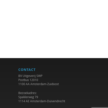
CONTACT
BV Uitgeverij SWP
Postbus 12010
1100 AA Amsterdam-Zuidoost
Bezoekadres:
Spaklerweg 79
1114 AE Amsterdam-Duivendrecht