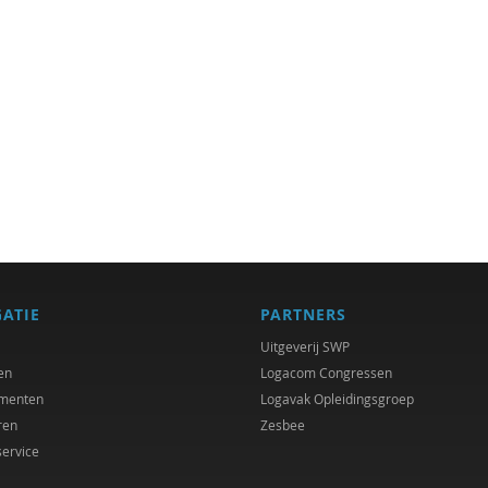
GATIE
PARTNERS
Uitgeverij SWP
en
Logacom Congressen
menten
Logavak Opleidingsgroep
ren
Zesbee
service