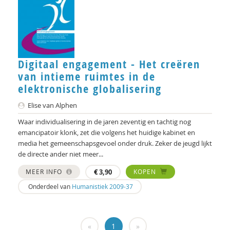
Eite P. Veening
Kees Pieters
Mark Ponte
Digitaal engagement - Het creëren
van intieme ruimtes in de
Katinka Quintelier
elektronische globalisering
Hans Radder
Elise van Alphen
Marcel Ridder
Waar individualisering in de jaren zeventig en tachtig nog
emancipatoir klonk, zet die volgens het huidige kabinet en
Sabine Roeser
media het gemeenschapsgevoel onder druk. Zeker de jeugd lijkt
de directe ander niet meer...
Maartje Schermer
MEER INFO
€
3,90
KOPEN
Martien Schreurs
Onderdeel van
Humanistiek 2009-37
Annika Smit
Niels Springveld
«
1
»