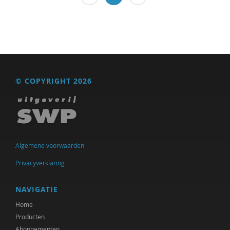
Vincent Stolk
Josine Stremmelaar
Caroline Suransky
Tsjalling Swierstra
© COPYRIGHT 2026
Niels ten Oever
Henk van den Belt
Lonneke van der Velden
Algemene voorwaarden
Cor van der Weele
Privacyverklaring
Nienke van Dijk
NAVIGATIE
Veronica Vasterling
Home
Producten
Donen Voskuil
Abonnementen