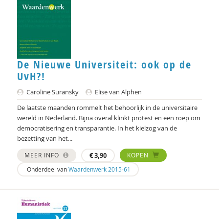
Clemens Driessen
Michael Edwards
Hans van Ewijk
Anne Goossensen
De Nieuwe Universiteit: ook op de
UvH?!
Wouter Hekkeman
Caroline Suransky
Elise van Alphen
Yuk Hui
De laatste maanden rommelt het behoorlijk in de universitaire
wereld in Nederland. Bijna overal klinkt protest en een roep om
Femke Kaulingfreks
democratisering en transparantie. In het kielzog van de
bezetting van het...
Marlieke Kieboom
MEER INFO
€
3,90
KOPEN
Michiel Korthals
Onderdeel van
Waardenwerk 2015-61
Harry Kunneman
Hanne Laceulle
George Lengkeek