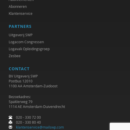
Ed Vosselman
Abonneren
Klantenservice
Jan Willem Breuk
PARTNERS
Susan Woelders
Uitgeverij SWP
Logacom Congressen
Logavak Opleidingsgroep
Zesbee
CONTACT
BV Uitgeverij SWP
Postbus 12010
1100 AA Amsterdam-Zuidoost
Bezoekadres:
Spaklerweg 79
1114 AE Amsterdam-Duivendrecht
020 - 330 72 00
020 - 330 80 40
klantenservice@mailswp.com