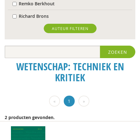
Remko Berkhout
Richard Brons
Ria Brouwers
AUTEUR FILTEREN
Laura Capitaine
ZOEKEN
Mark Coeckelbergh
WETENSCHAP: TECHNIEK EN
Bram De Jonge
KRITIEK
Michiel de Ronde
Trudy Dehue
«
1
»
Frederique Demeijer
Peter Derkx
2 producten gevonden.
prof. dr. Peter Derkx