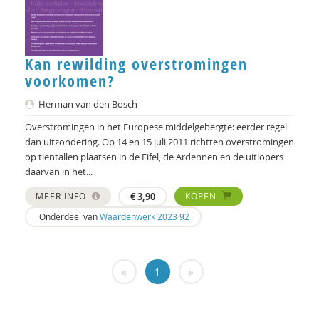
Swanny Kremer
Corrie Kreuk
Kan rewilding overstromingen
Education Lab
voorkomen?
Hanne Laceulle
Herman van den Bosch
Overstromingen in het Europese middelgebergte: eerder regel
Monique Leijgraaf
dan uitzondering. Op 14 en 15 juli 2011 richtten overstromingen
op tientallen plaatsen in de Eifel, de Ardennen en de uitlopers
Bas Levering
daarvan in het...
Jorg Massen
MEER INFO
€
3,90
KOPEN
Brecht Molenaar
Onderdeel van
Waardenwerk 2023 92
Heidi Muijen
«
1
»
Jeannette Pols
Lydia Pomp