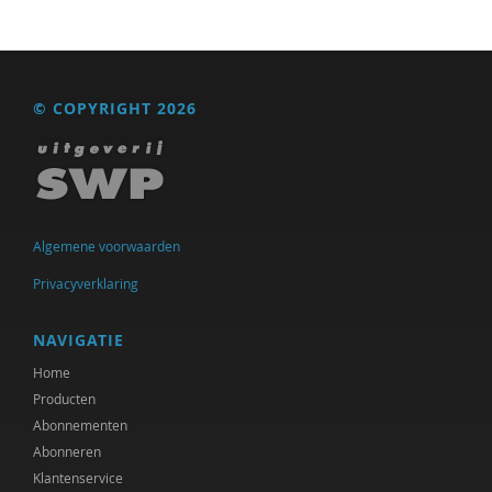
Heleen Pott
Bart van Rosmalen
Anne Marijke Schel
© COPYRIGHT 2026
P. Robert-Jan Simons
Meralda Slager
Adri Smaling
Algemene voorwaarden
Annika Smit
Privacyverklaring
Fernando Suárez-Müller
NAVIGATIE
Susan te Winkel
Home
Producten
Guus Timmerman
Abonnementen
Abonneren
Jeannette van der Meijde
Klantenservice