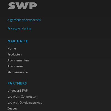
Ireen Dubel
Joachim Duyndam
Algemene voorwaarden
Maxime Essers
Privacyverklaring
Dr. Gaby Jacobs
Bert Garssen
NAVIGATIE
Home
Marjorieke Glaudemans
Producten
Andrè Hielkema
Abonnementen
Abonneren
Heleen Hörmann
Klantenservice
Rik Hospers
PARTNERS
Machteld Huber
Uitgeverij SWP
Logacom Congressen
Gaby Jacobs
Logavak Opleidingsgroep
Zesbee
Ruben Jacobs