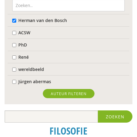
Herman van den Bosch
ACSW
PhD
René
wereldbeeld
Jürgen abermas
Tineke Abma
AUTEUR FILTEREN
Frank Adloff
ZOEKEN
Jyotsna Agnihotri Gupta
FILOSOFIE
Hans Alma