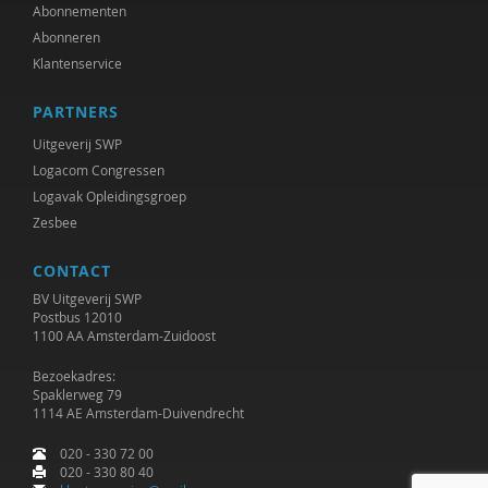
Adriaan Bekman
Abonnementen
Abonneren
Jessica Benjamin
Klantenservice
J. van den Berg
PARTNERS
Remko Berkhout
Uitgeverij SWP
Logacom Congressen
Geert Bettinger
Logavak Opleidingsgroep
Zesbee
Gert Biesta
CONTACT
Sarah Blaffer Hrdy
BV Uitgeverij SWP
Tannelie Blom
Postbus 12010
1100 AA Amsterdam-Zuidoost
Laurine Blonk
Bezoekadres:
Spaklerweg 79
Karianne den Boer
1114 AE Amsterdam-Duivendrecht
Theo van den Bogaart
020 - 330 72 00
020 - 330 80 40