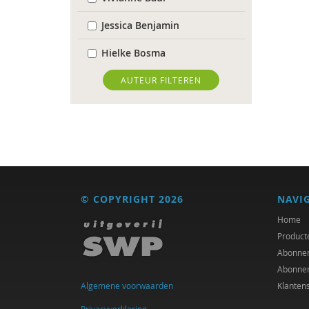
Jessica Benjamin
Hielke Bosma
Jolande Bource
AUTEUR FILTEREN
Richard Brons
Joeri Calsius
Laura Capitaine
Mirjam-Iris Crox
© COPYRIGHT 2026
NAVI
Mariëlle Cuijpers
Home
Product
Marcel de Rooij
Abonne
Abonne
Joep Dohmen
Algemene voorwaarden
Klanten
Ireen Dubel