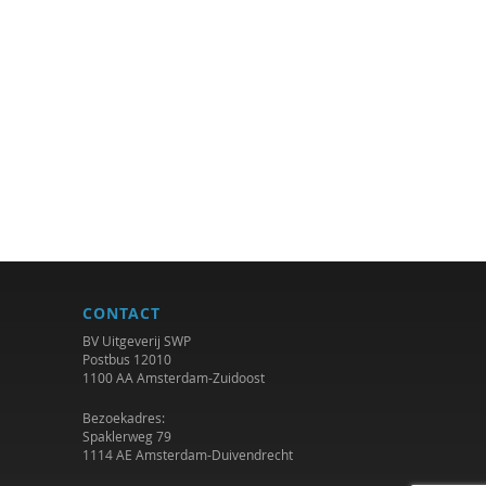
CONTACT
BV Uitgeverij SWP
Postbus 12010
1100 AA Amsterdam-Zuidoost
Bezoekadres:
Spaklerweg 79
1114 AE Amsterdam-Duivendrecht