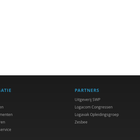
GATIE
PARTNERS
Uitgeverij SWP
en
Logacom Congressen
menten
Logavak Opleidingsgroep
ren
Zesbee
service