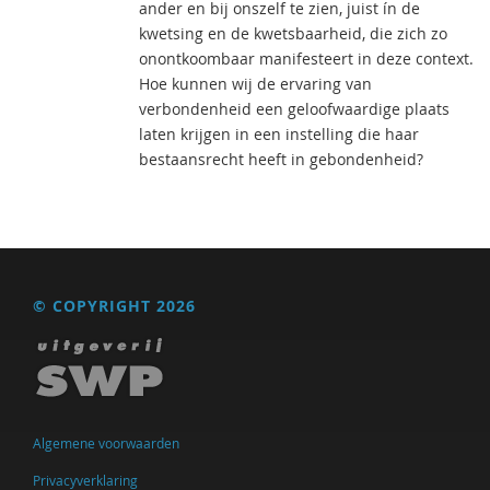
ander en bij onszelf te zien, juist ín de
kwetsing en de kwetsbaarheid, die zich zo
onontkoombaar manifesteert in deze context.
Hoe kunnen wij de ervaring van
verbondenheid een geloofwaardige plaats
laten krijgen in een instelling die haar
bestaansrecht heeft in gebondenheid?
© COPYRIGHT 2026
Algemene voorwaarden
Privacyverklaring