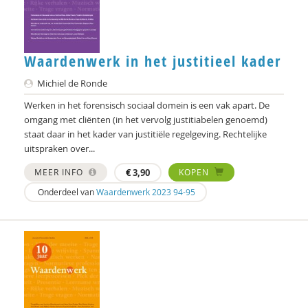
Marcel de Rooij
Anettte de Valk
Clementine Degener
Waardenwerk in het justitieel kader
Michiel de Ronde
Simone van Dongen
Werken in het forensisch sociaal domein is een vak apart. De
Diede van Doornik
omgang met cliënten (in het vervolg justitiabelen genoemd)
staat daar in het kader van justitiële regelgeving. Rechtelijke
Maartje Driessen
uitspraken over...
Hans van Ewijk
MEER INFO
€
3,90
KOPEN
Onderdeel van
Waardenwerk 2023 94-95
Vincent Feith
Olaf Galisch
Ingrid Groot
Iris Hartog
L.E.M. van Heugten