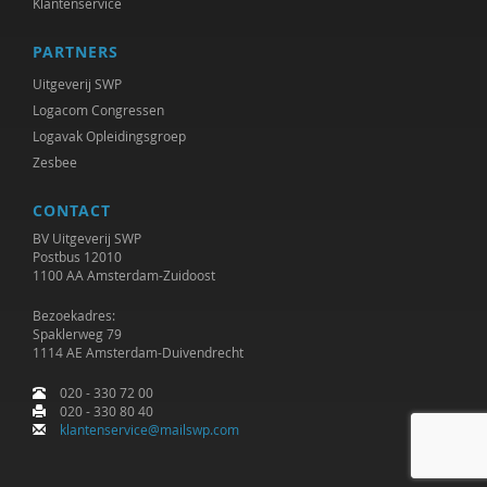
Klantenservice
Lydia Pomp
PARTNERS
Rosalie Pronk
Uitgeverij SWP
Sawitri Saharso
Logacom Congressen
Logavak Opleidingsgroep
Gert Schout
Zesbee
Martien Schreurs
CONTACT
Annika Smit
BV Uitgeverij SWP
Postbus 12010
1100 AA Amsterdam-Zuidoost
Tessa Smorenburg
Bezoekadres:
Willeke Stadtman
Spaklerweg 79
1114 AE Amsterdam-Duivendrecht
Jaap van der Stel
020 - 330 72 00
020 - 330 80 40
Robin Stemerding
klantenservice@mailswp.com
Mariëtte Stuijts