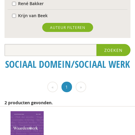
René Bakker
Krijn van Beek
Deirdre Beneken genaamd Kolmer
AUTEUR FILTEREN
Frans Berkers
ZOEKEN
Rinske Bijl
SOCIAAL DOMEIN/SOCIAAL WERK
Antoinette Bolscher
Anouk Bolsenbroek
«
1
»
Richard Brons
Suzan Brukx
2 producten gevonden.
Garina Coenders
Peter de Groot