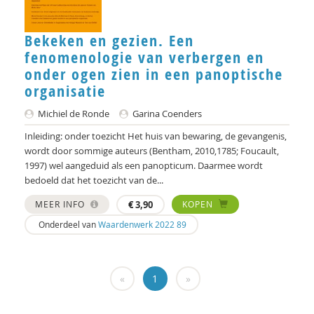
Vicky Hölsgens
Bekeken en gezien. Een
Vicky Holsgens
fenomenologie van verbergen en
onder ogen zien in een panoptische
Roelof Hortulanus
organisatie
Marjan Houkes
Michiel de Ronde
Garina Coenders
Inleiding: onder toezicht Het huis van bewaring, de gevangenis,
Marie-José ijsberts
wordt door sommige auteurs (Bentham, 2010,1785; Foucault,
Pieter Ippel
1997) wel aangeduid als een panopticum. Daarmee wordt
bedoeld dat het toezicht van de...
Simona Karbouniaris
MEER INFO
€
3,90
KOPEN
Dr. Katie-Lee Weille
Onderdeel van
Waardenwerk 2022 89
Fons Klaase
Robin Knibbe
«
1
»
Carla Kolner