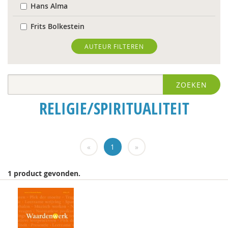
Hans Alma
Frits Bolkestein
Erik Borgman
AUTEUR FILTEREN
Job Cohen
ZOEKEN
William E. Connolly
RELIGIE/SPIRITUALITEIT
Annelieke Damen
Imar de Vries
«
1
»
Peter Derkx
Jason Heap
1 product gevonden.
Kees Hellingman
Rik Hospers