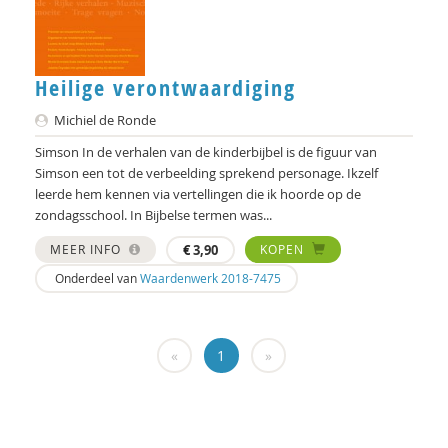
Chenjerai Hove
Gert Jan Geling
Heilige verontwaardiging
Ank Kramer
Michiel de Ronde
Atreyee Majumder
Simson In de verhalen van de kinderbijbel is de figuur van
Brecht Molenaar
Simson een tot de verbeelding sprekend personage. Ikzelf
leerde hem kennen via vertellingen die ik hoorde op de
Mieke Moor
zondagsschool. In Bijbelse termen was...
Frédéric V ndenberghe
MEER INFO
€
3,90
KOPEN
Onderdeel van
Waardenwerk 2018-7475
Beate Rössler
R. Ruard Ganzevoort
«
1
»
Désirée V rweij
Paul Scheffer
Martien Schreurs