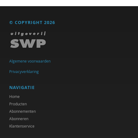
Carmen Schuhmann
© COPYRIGHT 2026
Adri Smaling
Gerrit Steunebrink
Fernando Suárez Müller
Laurens ten Kate
Algemene voorwaarden
Privacyverklaring
Jason Torpy
Koo van der Wal
NAVIGATIE
Home
Cor van der Weele
Producten
Karen Vintges
Abonnementen
Abonneren
Theo W.A. de Wit
Klantenservice