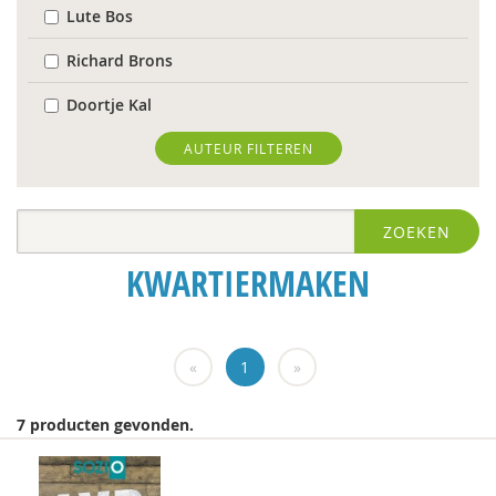
Lute Bos
Richard Brons
Doortje Kal
Jeroen Knevel
AUTEUR FILTEREN
Jaap Wijkstra
ZOEKEN
KWARTIERMAKEN
«
1
»
7 producten gevonden.