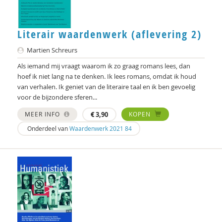
L.L. Stegman
Robin Stemerding
Literair waardenwerk (aflevering 2)
Josine Stremmelaar
Martien Schreurs
Als iemand mij vraagt waarom ik zo graag romans lees, dan
Caroline Suransky
hoef ik niet lang na te denken. Ik lees romans, omdat ik houd
van verhalen. Ik geniet van de literaire taal en ik ben gevoelig
Jan Teurlings
voor de bijzondere sferen...
Nora Uitterlinden
MEER INFO
€
3,90
KOPEN
Elise van Alphen
Onderdeel van
Waardenwerk 2021 84
Leo van de Voort
Antoon van den Braembussche
Cris van der Hoek
Lotte van Lith