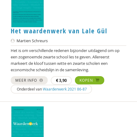
Ronald Rietveld
Heleen Rippen
Het waardenwerk van Lale Gül
Peter Rombouts
Martien Schreurs
Bart van Rosmalen
Het is om verschillende redenen bijzonder uitdagend om op
een zogenoemde zwarte school les te geven. Allereerst
R. Ruard Ganzevoort
markeert de kloof tussen witte en zwarte scholen een
Anouk Saleming
economische scheidslijn in de samenleving.
MEER INFO
€
3,90
KOPEN
Sandra Schouten
Onderdeel van
Waardenwerk 2021 86-87
Carmen Schuhmann
Oliver Schultz
Adri Smaling
Anneke Sools