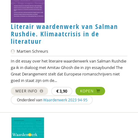
Ank Kramer
Niek Langeweg
Literair waardenwerk van Salman
Rushdie. Klimaatcrisis in de
Willeke Los
literatuur
Dr. Michiel de Ronde
Martien Schreurs
Jo Miles
In dit essay over het literaire waardenwerk van Salman Rushdie
ga ik in dialoog met Amitav Ghosh die in zijn essaybundel The
Mieke Moor
Great Derangement stelt dat Europese romanschrijvers niet
goed in staat zijn om de...
H. Muijen
MEER INFO
€
3,90
KOPEN
Bodil Ponte
Onderdeel van
Waardenwerk 2023 94-95
Heleen Pott
Joost Raessens
Erik Rietveld