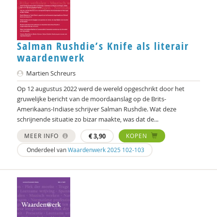
Imar de Vries
Frederique Demeijer
Allard den Dulk
Salman Rushdie’s Knife als literair
waardenwerk
Hanke Drop
Martien Schreurs
Koen Duivenvoorde
Op 12 augustus 2022 werd de wereld opgeschrikt door het
Vincent Feith
gruwelijke bericht van de moordaanslag op de Brits-
Amerikaans-Indiase schrijver Salman Rushdie. Wat deze
Marjorieke Glaudemans
schrijnende situatie zo bizar maakte, was dat de...
MEER INFO
€
3,90
KOPEN
Kees Greven
Onderdeel van
Waardenwerk 2025 102-103
Jan IJzermans
Femke Kaulingfreks
Lonneke Knegtel
Rinske Koehorst