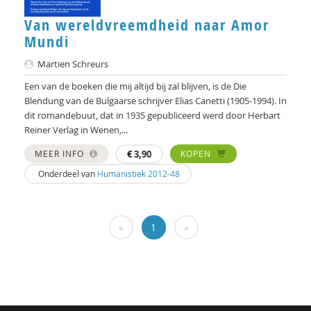
Arja Veerman
Van wereldvreemdheid naar Amor
Karen Vintges
Mundi
Merel Visse
Martien Schreurs
Een van de boeken die mij altijd bij zal blijven, is de Die
Frans Vosman
Blendung van de Bulgaarse schrijver Elias Canetti (1905-1994). In
dit romandebuut, dat in 1935 gepubliceerd werd door Herbart
Marjoleine Vosselman
Reiner Verlag in Wenen,...
Govert de Vrieze
MEER INFO
€
3,90
KOPEN
Onderdeel van
Humanistiek 2012-48
Emma Charlotte Weiher
Maarten Wubben
«
1
»
Marjolijn Zwakman