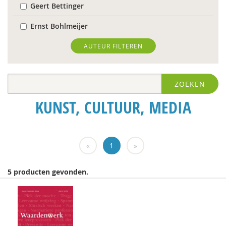
Geert Bettinger
Ernst Bohlmeijer
Michiel Bos
AUTEUR FILTEREN
Jolande Bource
ZOEKEN
R. Brohm
KUNST, CULTUUR, MEDIA
Xannah Brohm
Richard Brons
«
1
»
Ton Bruining
Aishlinn Bruinja
5 producten gevonden.
Isolde de Groot
Michiel de Ronde