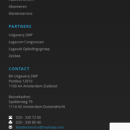
Abonneren
Josine Stremmelaar
Klantenservice
Caroline Suransky
PARTNERS
Tsjalling Swierstra
Uitgeverij SWP
Logacom Congressen
Niels ten Oever
Logavak Opleidingsgroep
Elise van Alphen
Zesbee
Henk van den Belt
CONTACT
BV Uitgeverij SWP
Lonneke van der Velden
Postbus 12010
1100 AA Amsterdam-Zuidoost
Cor van der Weele
Bezoekadres:
Nienke van Dijk
Spaklerweg 79
1114 AE Amsterdam-Duivendrecht
Veronica Vasterling
020 - 330 72 00
020 - 330 80 40
Donen Voskuil
klantenservice@mailswp.com