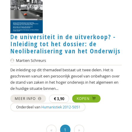
Clemens Driessen
Michael Edwards
Hans van Ewijk
De universiteit in de uitverkoop? -
Anne Goossensen
Inleiding tot het dossier: de
Wouter Hekkeman
Neoliberalisering van het Onderwijs
Yuk Hui
Martien Schreurs
De inleiding op dit themadeel bestaat uit twee delen. Het is
Femke Kaulingfreks
geschreven vanuit een persoonlijk gevoel van onbehagen over
de stand van zaken in het hoger onderwijs in het algemeen en
Marlieke Kieboom
de huidige situatie binnen...
Michiel Korthals
MEER INFO
€
3,90
KOPEN
Harry Kunneman
Onderdeel van
Humanistiek 2012-5051
Hanne Laceulle
«
1
»
George Lengkeek