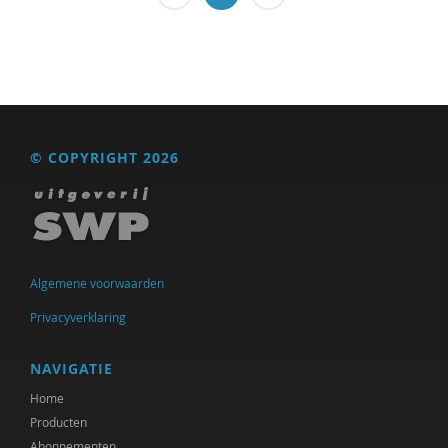
Eite P. Veening
Kees Pieters
Mark Ponte
Katinka Quintelier
© COPYRIGHT 2026
Hans Radder
Marcel Ridder
Sabine Roeser
Algemene voorwaarden
Maartje Schermer
Privacyverklaring
Annika Smit
NAVIGATIE
Niels Springveld
Home
Producten
Vincent Stolk
Abonnementen