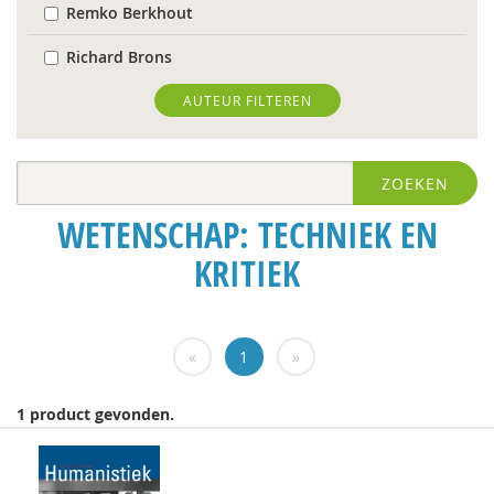
Remko Berkhout
Richard Brons
Ria Brouwers
AUTEUR FILTEREN
Laura Capitaine
ZOEKEN
Mark Coeckelbergh
WETENSCHAP: TECHNIEK EN
Bram De Jonge
KRITIEK
Michiel de Ronde
Trudy Dehue
«
1
»
Frederique Demeijer
Peter Derkx
1 product gevonden.
prof. dr. Peter Derkx