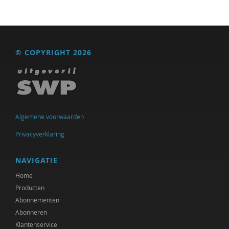
Michiel Bos
Noortje Bot
© COPYRIGHT 2026
Bram van Boxtel
Jules Brabers
Jan Bransen
Algemene voorwaarden
Yannick Brito Alves
Privacyverklaring
Richard Brons
NAVIGATIE
Denijs Bru
Home
Ellen de Bruin
Producten
Abonnementen
Alain Caillé e.v.a
Abonneren
Laura Capitaine
Klantenservice