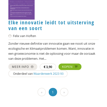
Marjo van Bergen
Geert Bettinger
Frans Bieckmann
Elke innovatie leidt tot uitsterving
van een soort
Desirée Bierlaagh
Felix van Hoften
Gert Biesta
Zonder nieuwe definitie van innovatie gaan we nooit uit onze
Laurine Blonk
ecologische en klimaatproblemen komen. Want, innovatie in
een groeieconomie is niet de oplossing voor maar de oorzaak
Karianne den Boer
van deze problemen. Het...
MEER INFO
€
3,90
KOPEN
Theo van den Bogaart
Onderdeel van
Waardenwerk 2023 93
Antoinette Bolscher
Marij Bontemps-Hommen
«
1
»
Sylvia Borren
Gustaaf Bos