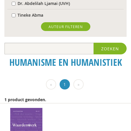
Dr. Abdelilah Ljamai (UVH)
Tineke Abma
Hans Alma
AUTEUR FILTEREN
Christa Anbeek
ZOEKEN
Daan Andriessen
HUMANISME EN HUMANISTIEK
Dieuwertje Bakker
Rob Bartels
«
1
»
Floor Basten
Lisette Bastiaansen
1 product gevonden.
Krijn van Beek
J. van den Berg