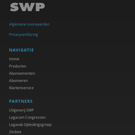
Mirjam-Iris Crox
Mariëlle Cuijpers
Algemene voorwaarden
Annelieke Damen
Privacyverklaring
Norbert de Kooter
Peter de Lange
NAVIGATIE
Home
Michiel de Ronde
Producten
Marcel de Rooij
Abonnementen
Abonneren
Joep Dohmen
Klantenservice
Joachim Duyndam
PARTNERS
Olaf Galisch
Uitgeverij SWP
Logacom Congressen
Bert Gasenbeek
Logavak Opleidingsgroep
Zesbee
Anne Goossensen