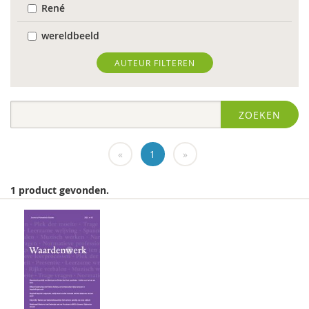
René
wereldbeeld
World Health Organization
AUTEUR FILTEREN
Edo (E.H.) Nieweg
ZOEKEN
Dr. Abdelilah Ljamai
Dr. Abdelilah Ljamai (UVH)
«
1
»
Jürgen abermas
1 product gevonden.
Tineke Abma
Frank Adloff
Marian Adriaansen
Jyotsna Agnihotri Gupta