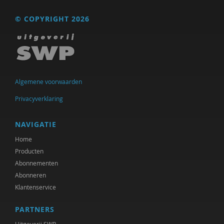
Floor Basten
© COPYRIGHT 2026
Lisette Bastiaansen
Vivianne Baur
Krijn van Beek
Algemene voorwaarden
Blanche Beijersbergen van Henegouwen
Privacyverklaring
Adriaan Bekman
NAVIGATIE
Adriaan Bekman (met medewerking van Harry
Home
Kunneman)
Producten
Abonnementen
Elena Bendien
Abonneren
Deirdre Beneken genaamd Kolmer
Klantenservice
Jessica Benjamin
PARTNERS