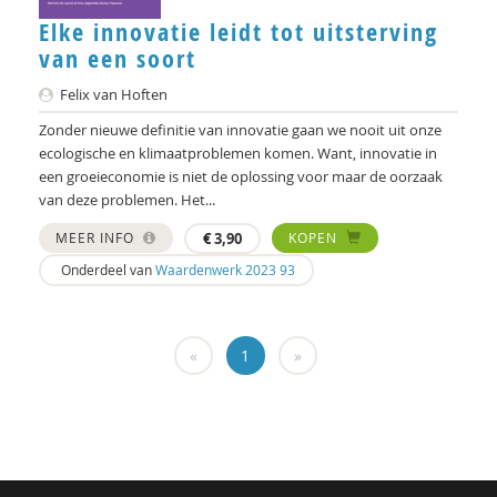
Hans Alma
Elke innovatie leidt tot uitsterving
Carlos Alvarez Pereira
van een soort
Christa Anbeek
Felix van Hoften
Zonder nieuwe definitie van innovatie gaan we nooit uit onze
Daan Andriessen
ecologische en klimaatproblemen komen. Want, innovatie in
een groeieconomie is niet de oplossing voor maar de oorzaak
Koen Arts
van deze problemen. Het...
Jan Baars
MEER INFO
€
3,90
KOPEN
Andries Baart
Onderdeel van
Waardenwerk 2023 93
Dieuwertje Bakker
«
1
»
Jan-Hendrik Bakker
René Bakker
Markus Balkenhol
Rob Bartels