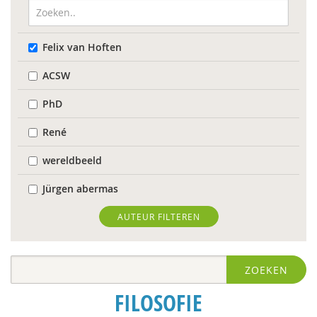
Felix van Hoften
ACSW
PhD
René
wereldbeeld
Jürgen abermas
Tineke Abma
AUTEUR FILTEREN
Frank Adloff
ZOEKEN
Jyotsna Agnihotri Gupta
FILOSOFIE
Hans Alma