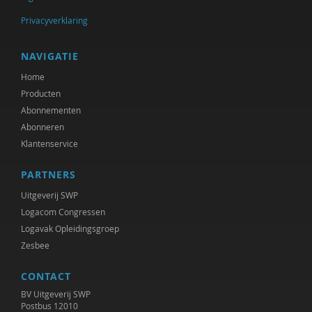
Hein Bokern
Privacyverklaring
Frits Bolkestein
NAVIGATIE
Antoinette Bolscher
Home
Anouk Bolsenbroek
Producten
Abonnementen
Marij Bontemps-Hommen
Abonneren
Erik Borgman
Klantenservice
Marieke Borren
PARTNERS
Uitgeverij SWP
Gustaaf Bos
Logacom Congressen
Michiel Bos
Logavak Opleidingsgroep
Zesbee
Hielke Bosma
CONTACT
Noortje Bot
BV Uitgeverij SWP
Postbus 12010
Bernice Bovenkerk