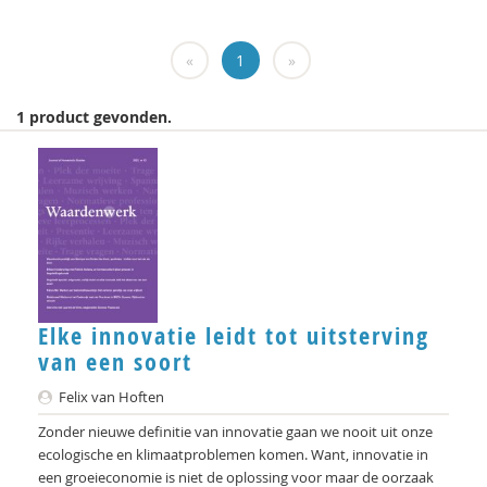
Carlos Alvarez Pereira
«
1
»
Christa Anbeek
Daan Andriessen
1 product gevonden.
Koen Arts
Jan Baars
Andries Baart
Markus Balkenhol
Rob Bartels
Elke innovatie leidt tot uitsterving
van een soort
Floor Basten
Felix van Hoften
Vivianne Baur
Zonder nieuwe definitie van innovatie gaan we nooit uit onze
Krijn van Beek
ecologische en klimaatproblemen komen. Want, innovatie in
een groeieconomie is niet de oplossing voor maar de oorzaak