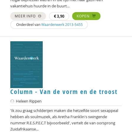
vakantiehuis huurde in de buurt...
Marieke Borren
MEER INFO
€
3,90
KOPEN
Sylvia Borren
Onderdeel van
Waardenwerk 2013-5455
Gustaaf Bos
Lute Bos
Michiel Bos
Herman van den Bosch
Hielke Bosma
Column - Van de vorm en de troost
Noortje Bot
Heleen Rippen
Jolande Bource
'Ik zou graag schilderijen maken die hetzelfde soort sexappeal
Bernice Bovenkerk
hebben als soulmuziek, als Aretha Franklin's swingende
nummer R.E.S.P.E.C.T bijvoorbeeld', vertelt de van oorsprong
Bram van Boxtel
Zuidafrikaanse...