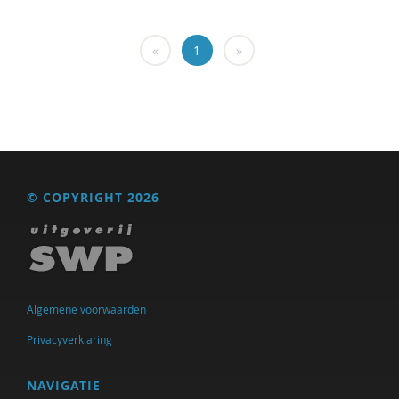
Richard de Brabander
«
1
»
Laurens de Graaf
Isolde De Groot
Isolde de Groot
Peter de Groot
© COPYRIGHT 2026
Tryntsje de Groot
Eelke de Jong
Bram De Jonge
Algemene voorwaarden
Ed de Jonge
Privacyverklaring
Norbert de Kooter
NAVIGATIE
Peter de Lange