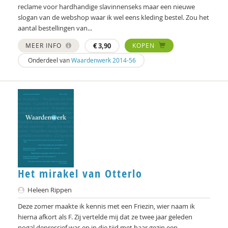
reclame voor hardhandige slavinnenseks maar een nieuwe
slogan van de webshop waar ik wel eens kleding bestel. Zou het
Karianne den Boer
aantal bestellingen van...
Sylvie Boermans
MEER INFO
€
3,90
KOPEN
Onderdeel van
Waardenwerk 2014-56
Theo van den Bogaart
Ernst Bohlmeijer
Hein Bokern
Frits Bolkestein
Antoinette Bolscher
Anouk Bolsenbroek
Het mirakel van Otterlo
Marij Bontemps-Hommen
Heleen Rippen
Ben Boog
Deze zomer maakte ik kennis met een Friezin, wier naam ik
hierna afkort als F. Zij vertelde mij dat ze twee jaar geleden
Erik Borgman
nogal depressief was en in die tijd met haar gezin een