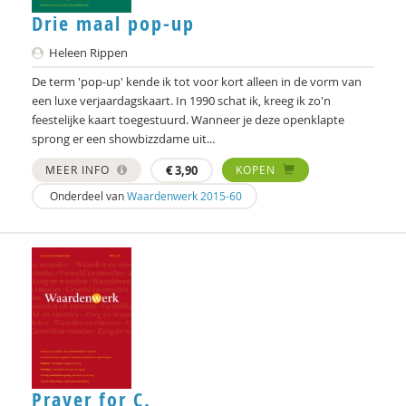
Hans Alma
Drie maal pop-up
Carlos Alvarez Pereira
Heleen Rippen
Christa Anbeek
De term 'pop-up' kende ik tot voor kort alleen in de vorm van
een luxe verjaardagskaart. In 1990 schat ik, kreeg ik zo'n
Daan Andriessen
feestelijke kaart toegestuurd. Wanneer je deze openklapte
sprong er een showbizzdame uit...
Koen Arts
MEER INFO
€
3,90
KOPEN
Jan Baars
Onderdeel van
Waardenwerk 2015-60
Andries Baart
Dieuwertje Bakker
Jan-Hendrik Bakker
René Bakker
Markus Balkenhol
Prayer for C.
Rob Bartels