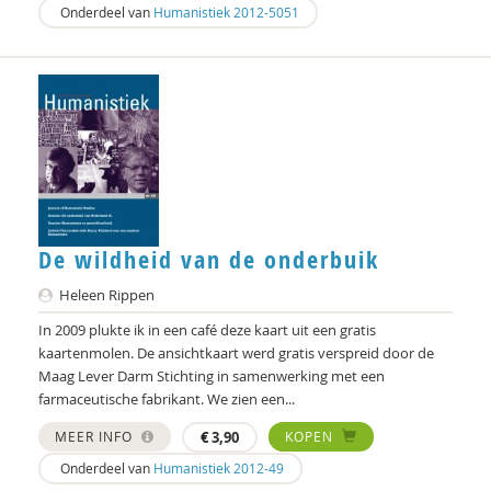
Job Cohen
Onderdeel van
Humanistiek 2012-5051
William E. Connolly
Germain Creyghton
Mirjam-Iris Crox
Heleen Crul
Mariëlle Cuijpers
De wildheid van de onderbuik
Sociaal en Cultureel Planbureau
Heleen Rippen
Christine Cuomo
In 2009 plukte ik in een café deze kaart uit een gratis
kaartenmolen. De ansichtkaart werd gratis verspreid door de
Susan Curvers
Maag Lever Darm Stichting in samenwerking met een
farmaceutische fabrikant. We zien een...
Carol D. Ryff
MEER INFO
€
3,90
KOPEN
Annelieke Damen
Onderdeel van
Humanistiek 2012-49
Marjon de Boer-Bruggink