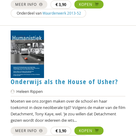
MEER INFO
€
3,90
KOPEN
Ton Bruining
Onderdeel van
Waardenwerk 2013-52
Aishlinn Bruinja
Suzan Brukx
Jet Bussemaker
Alain Caillé e.v.a
Joeri Calsius
Laura Capitaine
Onderwijs als the House of Usher?
Robin Celikates
Heleen Rippen
Moeten we ons zorgen maken over de school en haar
Carolien Ceton
toekomst in deze neoliberale tijd? Volgens de maker van de film
Detachment, Tony Kaye, wel. 'Je zou willen dat Detachment
Mark Coeckelbergh
gezien wordt door iedereen die iets...
Garina Coenders
MEER INFO
€
3,90
KOPEN