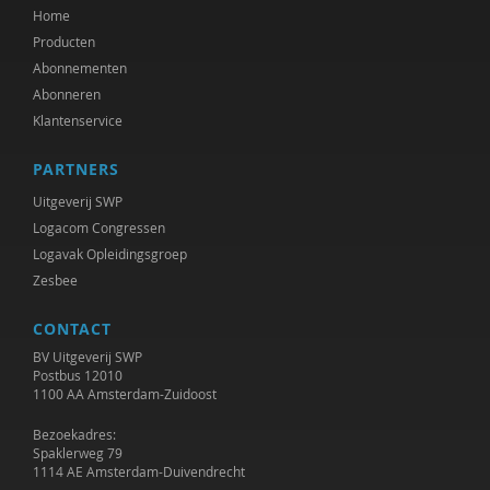
Home
Sam de Nijs
Producten
Abonnementen
Michiel de Ronde
Abonneren
Klantenservice
Marcel de Rooij
Delphine De Smet
PARTNERS
Uitgeverij SWP
Anettte de Valk
Logacom Congressen
Maurice de van der Schueren
Logavak Opleidingsgroep
Zesbee
Bald de Vries
CONTACT
Imar de Vries
BV Uitgeverij SWP
Postbus 12010
Ineke de Vries
1100 AA Amsterdam-Zuidoost
Govert- Jan de Vrieze
Bezoekadres:
Spaklerweg 79
Frans de Waal
1114 AE Amsterdam-Duivendrecht