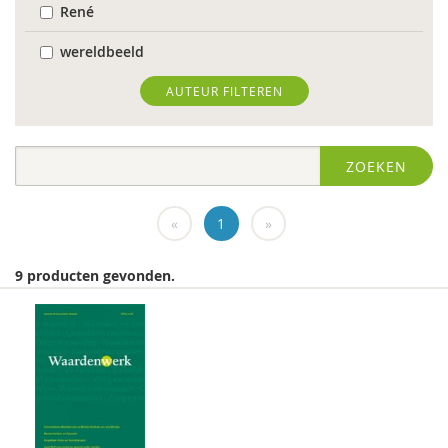
René
wereldbeeld
World Health Organization
AUTEUR FILTEREN
Edo (E.H.) Nieweg
ZOEKEN
Dr. Abdelilah Ljamai
Dr. Abdelilah Ljamai (UVH)
«
1
»
Jürgen abermas
9 producten gevonden.
Tineke Abma
Frank Adloff
Marian Adriaansen
Jyotsna Agnihotri Gupta