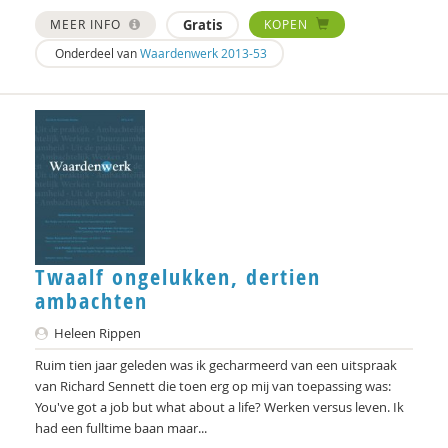
Jules Brabers
MEER INFO
Gratis
KOPEN
Onderdeel van
Waardenwerk 2013-53
Jan Bransen
Yannick Brito Alves
Arjan Broers
R. Brohm
Xannah Brohm
Richard Brons
Twaalf ongelukken, dertien
ambachten
Ria Brouwers
Heleen Rippen
Denijs Bru
Ruim tien jaar geleden was ik gecharmeerd van een uitspraak
Margreet Bruens
van Richard Sennett die toen erg op mij van toepassing was:
You've got a job but what about a life? Werken versus leven. Ik
Ellen de Bruin
had een fulltime baan maar...