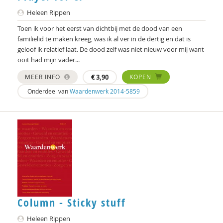
Heleen Rippen
Floor Basten
Toen ik voor het eerst van dichtbij met de dood van een
Lisette Bastiaansen
familielid te maken kreeg, was ik al ver in de dertig en dat is
geloof ik relatief laat. De dood zelf was niet nieuw voor mij want
Vivianne Baur
ooit had mijn vader...
MEER INFO
€
3,90
KOPEN
Krijn van Beek
Onderdeel van
Waardenwerk 2014-5859
Blanche Beijersbergen van Henegouwen
Adriaan Bekman
Adriaan Bekman (met medewerking van Harry
Kunneman)
Elena Bendien
Deirdre Beneken genaamd Kolmer
Column - Sticky stuff
Jessica Benjamin
Heleen Rippen