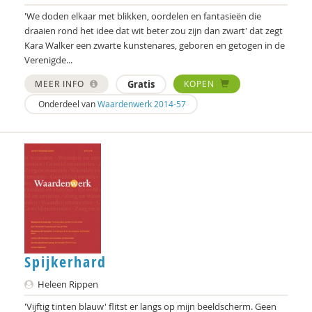
J. van den Berg
'We doden elkaar met blikken, oordelen en fantasieën die
draaien rond het idee dat wit beter zou zijn dan zwart' dat zegt
Marjo van Bergen
Kara Walker een zwarte kunstenares, geboren en getogen in de
Verenigde...
Frans Berkers
MEER INFO
Gratis
KOPEN
Remko Berkhout
Onderdeel van
Waardenwerk 2014-57
Geert Bettinger
Frans Bieckmann
Desirée Bierlaagh
Gert Biesta
Rinske Bijl
Sarah Blaffer Hrdy
Spijkerhard
Tannelie Blom
Heleen Rippen
'Vijftig tinten blauw' flitst er langs op mijn beeldscherm. Geen
Laurine Blonk