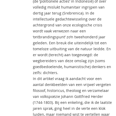
(de ‘politionele acties’ in Indonesië) of over
volledig mislukt humanitair ingrijpen van
dertig jaar terug (Srebrenica). In de
intellectuele gedachtewisseling over de
achtergrond van onze ecologische crisis
wordt vaak verwezen naar een
‘ontbrandingspunt’ zo’n tweehonderd jaar
geleden. Een breuk die uiteindelijk tot een
tomeloze uitbuiting van de natuur leidde. En
er wordt (terecht) aan toegevoegd: de
wegbereiders van deze omslag zijn (soms
goedbedoelende, humanistische) denkers en
zelfs: dichters.
In dit artikel vraag ik aandacht voor een
aantal denkbeelden van een vrijwel vergeten
filosoof, historicus, theoloog en verzamelaar
van volkspoëzie Johann Gottfried Herder
(1744-1803). Bij een enkeling, die ik de laatste
jaren sprak, ging heel in de verte een klok
luiden, maar niemand wist te vertellen waar