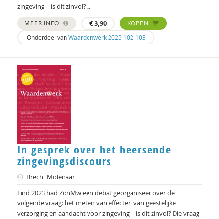
Jet Bussemaker
zingeving – is dit zinvol?...
MEER INFO
€
3,90
KOPEN
Mark Coeckelbergh
Onderdeel van
Waardenwerk 2025 102-103
Heleen Crul
Mariëlle Cuijpers
Peter de Groot
Peter de Lange
Michiel de Ronde
Marcel de Rooij
In gesprek over het heersende
zingevingsdiscours
Anettte de Valk
Brecht Molenaar
Maurice de van der Schueren
Eind 2023 had ZonMw een debat georganiseer over de
Otto Dellemann
volgende vraag: het meten van effecten van geestelijke
verzorging en aandacht voor zingeving – is dit zinvol? Die vraag