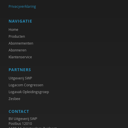
Privacyverklaring
Harry Kunneman
Wouter Kusters
NAVIGATIE
Home
Elleke Landeweer
Producten
Judith Leest
Abonnementen
Abonneren
Hannah Leyerzapf VUmc
Klantenservice
Alexander Maas
PARTNERS
Anja Machielse
Uitgeverij SWP
Logacom Congressen
Ellen Meijer
Logavak Opleidingsgroep
Zesbee
afdeling Metamedica
Marie-Josée mits
CONTACT
BV Uitgeverij SWP
Tom Peetoom
Postbus 12010