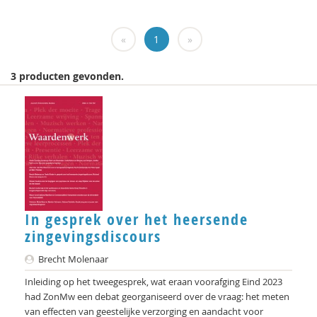
Laurine Blonk
«
1
»
Sylvie Boermans
Ernst Bohlmeijer
3 producten gevonden.
Antoinette Bolscher
Anouk Bolsenbroek
Marij Bontemps-Hommen
Gustaaf Bos
Lute Bos
In gesprek over het heersende
zingevingsdiscours
Hielke Bosma
Brecht Molenaar
Richard Brons
Inleiding op het tweegesprek, wat eraan voorafging Eind 2023
Margreet Bruens
had ZonMw een debat georganiseerd over de vraag: het meten
van effecten van geestelijke verzorging en aandacht voor