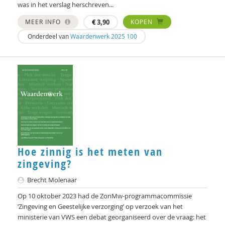
Willem den Hartog
was in het verslag herschreven...
Peter Derkx
MEER INFO
€
3,90
KOPEN
Onderdeel van
Waardenwerk 2025 100
Pieter van Dijk
Elizabeth van Dis
Joep Dohmen
Simone van Dongen
Joachim Duyndam
Dr. Gaby Jacobs
Hoe zinnig is het meten van
zingeving?
Bert Garssen
Brecht Molenaar
Anne Goossensen
Op 10 oktober 2023 had de ZonMw-programmacommissie
Bart Hetebrij
‘Zingeving en Geestelijke verzorging’ op verzoek van het
ministerie van VWS een debat georganiseerd over de vraag: het
Vicky Hölsgens