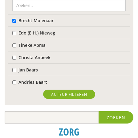
Brecht Molenaar
Edo (E.H.) Nieweg
Tineke Abma
Christa Anbeek
Jan Baars
Andries Baart
Elena Bendien
AUTEUR FILTEREN
Deirdre Beneken genaamd Kolmer
ZOEKEN
Geert Bettinger
ZORG
Rinske Bijl