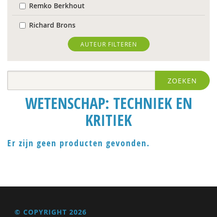
Remko Berkhout
Richard Brons
Ria Brouwers
AUTEUR FILTEREN
Laura Capitaine
ZOEKEN
Mark Coeckelbergh
WETENSCHAP: TECHNIEK EN
Bram De Jonge
KRITIEK
Michiel de Ronde
Trudy Dehue
Er zijn geen producten gevonden.
Frederique Demeijer
Peter Derkx
prof. dr. Peter Derkx
© COPYRIGHT 2026