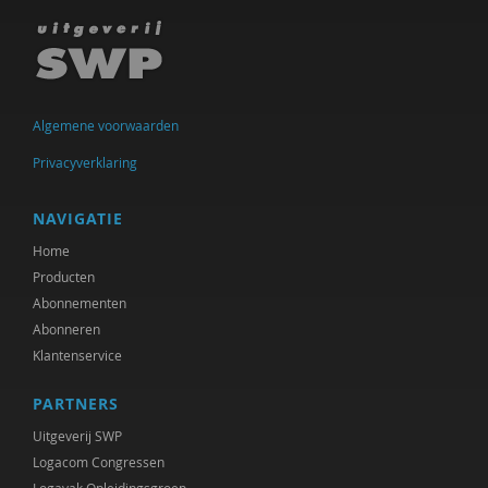
Clemens Driessen
Michael Edwards
Hans van Ewijk
Algemene voorwaarden
Anne Goossensen
Privacyverklaring
Wouter Hekkeman
NAVIGATIE
Yuk Hui
Home
Femke Kaulingfreks
Producten
Abonnementen
Marlieke Kieboom
Abonneren
Michiel Korthals
Klantenservice
Harry Kunneman
PARTNERS
Uitgeverij SWP
Hanne Laceulle
Logacom Congressen
George Lengkeek