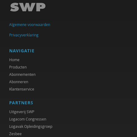
Susan Curvers
Marjon de Boer-Bruggink
Algemene voorwaarden
Isolde De Groot
Privacyverklaring
Isolde de Groot
Tryntsje de Groot
NAVIGATIE
Home
Sam de Nijs
Producten
Marcel de Rooij
Abonnementen
Abonneren
Bald de Vries
Klantenservice
Govert- Jan de Vrieze
PARTNERS
Frederique Demeijer
Uitgeverij SWP
Logacom Congressen
Joep Dohmen
Logavak Opleidingsgroep
Zesbee
Olivier van Donk