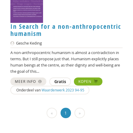
Ellen de Bruin
Alain Caillé e.v.a
William E. Connolly
In Search for a non-anthropocentric
humanism
Christine Cuomo
Gesche Keding
Bram De Jonge
A non-anthropocentric humanism is almost a contradiction in
terms. But I still propose just that. Humanism explicitly places
Michiel de Ronde
human beings at the centre, as their dignity and well-being are
the goal of this...
Marcel de Rooij
MEER INFO
Gratis
KOPEN
Martin Drenthen
Onderdeel van
Waardenwerk 2023 94-95
Clemens Driessen
Joachim Duyndam
«
1
»
Didier Fassin
Aetzel Griffioen