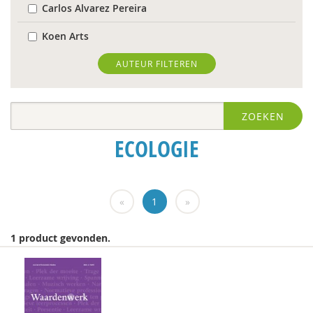
Carlos Alvarez Pereira
Koen Arts
Floor Basten
AUTEUR FILTEREN
Blanche Beijersbergen van Henegouwen
ZOEKEN
Gert Biesta
ECOLOGIE
Antoinette Bolscher
Herman van den Bosch
«
1
»
Bernice Bovenkerk
Bram van Boxtel
1 product gevonden.
Arjan Broers
Richard Brons