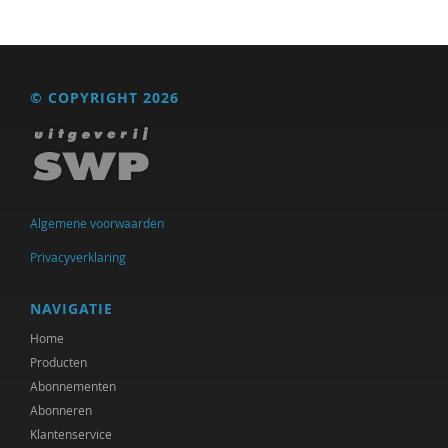
Iris Hartog
Christoph Henning
© COPYRIGHT 2026
Felix van Hoften
Pieter Ippel
Ruben Jacobs
Algemene voorwaarden
Chris Julien
Privacyverklaring
Kees Klomp
NAVIGATIE
Michiel Korthals
Home
Harry Kunneman
Producten
Abonnementen
Harry Kunneman
Abonneren
Wouter Kusters
Klantenservice