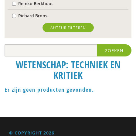
Remko Berkhout
Richard Brons
Ria Brouwers
AUTEUR FILTEREN
Laura Capitaine
ZOEKEN
Mark Coeckelbergh
WETENSCHAP: TECHNIEK EN
Bram De Jonge
KRITIEK
Michiel de Ronde
Trudy Dehue
Er zijn geen producten gevonden.
Frederique Demeijer
Peter Derkx
prof. dr. Peter Derkx
© COPYRIGHT 2026