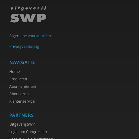
Clemens Driessen
Michael Edwards
Hans van Ewijk
Algemene voorwaarden
Anne Goossensen
Privacyverklaring
Wouter Hekkeman
NAVIGATIE
Yuk Hui
Home
Femke Kaulingfreks
Producten
Abonnementen
Marlieke Kieboom
Abonneren
Michiel Korthals
Klantenservice
Harry Kunneman
PARTNERS
Uitgeverij SWP
Hanne Laceulle
Logacom Congressen
George Lengkeek