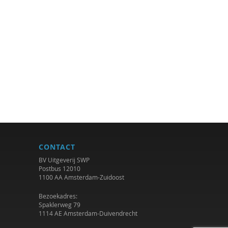
CONTACT
BV Uitgeverij SWP
Postbus 12010
1100 AA Amsterdam-Zuidoost
Bezoekadres:
Spaklerweg 79
1114 AE Amsterdam-Duivendrecht