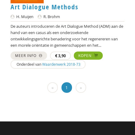
Hans Alma
Art Dialogue Methods
Carlos Alvarez Pereira
H. Muijen
R. Brohm
Christa Anbeek
De auteurs introduceren de Art Dialogue Method (ADM) aan de
hand van een casus als een onderzoekende
Daan Andriessen
ontwikkelingsgerichte benadering voor het regenereren van
een morele oriëntatie in gemeenschappen en het...
Koen Arts
MEER INFO
€
3,90
KOPEN
Jan Baars
Onderdeel van
Waardenwerk 2018-73
Andries Baart
Dieuwertje Bakker
«
1
»
Jan-Hendrik Bakker
René Bakker
Markus Balkenhol
Rob Bartels