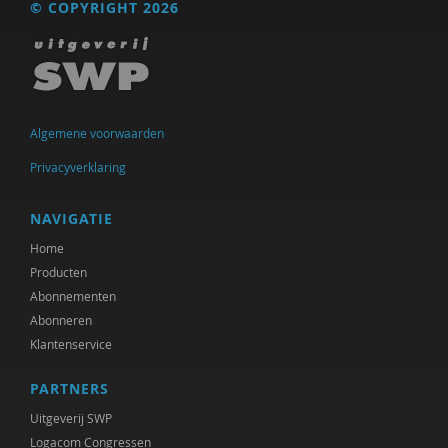
© COPYRIGHT 2026
Floor Basten
Lisette Bastiaansen
Vivianne Baur
Algemene voorwaarden
Krijn van Beek
Privacyverklaring
Blanche Beijersbergen van Henegouwen
NAVIGATIE
Adriaan Bekman
Home
Producten
Adriaan Bekman (met medewerking van Harry
Kunneman)
Abonnementen
Abonneren
Elena Bendien
Klantenservice
Deirdre Beneken genaamd Kolmer
PARTNERS
Jessica Benjamin
Uitgeverij SWP
Logacom Congressen