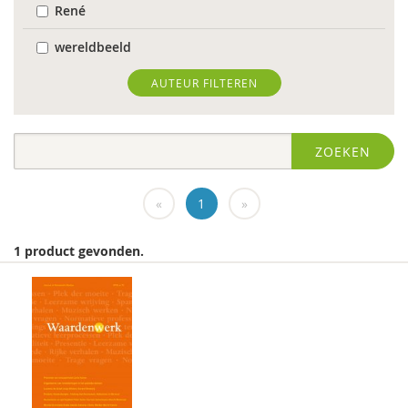
René
wereldbeeld
World Health Organization
AUTEUR FILTEREN
Edo (E.H.) Nieweg
ZOEKEN
Dr. Abdelilah Ljamai
Dr. Abdelilah Ljamai (UVH)
«
1
»
Jürgen abermas
1 product gevonden.
Tineke Abma
Frank Adloff
Marian Adriaansen
Jyotsna Agnihotri Gupta