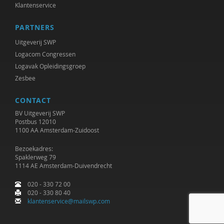
Klantenservice
PARTNERS
Uitgeverij SWP
Logacom Congressen
Logavak Opleidingsgroep
Zesbee
CONTACT
BV Uitgeverij SWP
Postbus 12010
1100 AA Amsterdam-Zuidoost
Bezoekadres:
Spaklerweg 79
1114 AE Amsterdam-Duivendrecht
020 - 330 72 00
020 - 330 80 40
klantenservice@mailswp.com