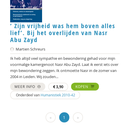
Rik Hospers
Chenjerai Hove
‘ Zijn vrijheid was hem boven alles
Gert Jan Geling
lief’. Bij het overlijden van Nasr
Ank Kramer
Abu Zayd
Atreyee Majumder
Martien Schreurs
Ik heb altijd veel sympathie en bewondering gehad voor mijn
Brecht Molenaar
voormalige kamergenoot Nasr Abu Zayd. Laat ik eerst iets over
mijn bewondering zeggen. Ik ontmoette Nasr in de zomer van
Mieke Moor
2004 in Leiden. Wij zouden...
Frédéric V ndenberghe
MEER INFO
€
3,90
KOPEN
Beate Rössler
Onderdeel van
Humanistiek 2010-42
R. Ruard Ganzevoort
Désirée V rweij
«
1
»
Paul Scheffer