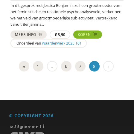
In dit gesprek met Jessica Benjamin, zelf een grootmoeder van
het feministische en relationele psychoanalyseveld, verkennen
we het veld van grootmoederlijke subjectiviteit. Vertrekkend
vanuit Benjamins...
MEER INFO
€
3,90
KOPEN
Onderdeel van
Waardenwerk 2025 101
«
1
..
6
7
8
»
© COPYRIGHT 2026