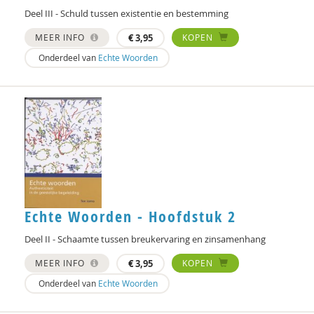
Deel III - Schuld tussen existentie en bestemming
Simona Karbouniaris
MEER INFO
€
3,95
KOPEN
Dr. Katie-Lee Weille
Onderdeel van
Echte Woorden
Fons Klaase
Robin Knibbe
Niels Kosterman
Harry Kunneman
Wouter Kusters
Echte Woorden - Hoofdstuk 2
Mark Leegsma
Deel II - Schaamte tussen breukervaring en zinsamenhang
Pascal Leuvenink
MEER INFO
€
3,95
KOPEN
Dr. Marc de Leeuw
Onderdeel van
Echte Woorden
Interview met Daniel Strassberg