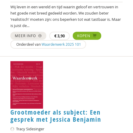
Martin Wiznitzer
Wij leven in een wereld en tijd waarin geloof en vertrouwen in
het goede niet breed gedeeld worden. We zouden beter
Susan Woelders
‘realistisch’ moeten zijn: ons beperken tot wat tastbaar is. Maar
is juist de...
Joanna Wojtkowiak
MEER INFO
€
3,90
KOPEN
Maarten Wubben
Onderdeel van
Waardenwerk 2025 101
Marjolijn Zwakman
Grootmoeder als subject: Een
gesprek met Jessica Benjamin
Tracy Sidesinger