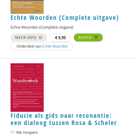
Jaap Schuurmans
Echte Woorden (Complete uitgave)
Tracy Sidesinger
Echte Woorden (Complete uitgave)
Willeke Stadtman
MEER INFO
€
9,95
KOPEN
Cor van der Weele
Onderdeel van
Echte Woorden
Lotte van Lith
Mieke van Wijck
Veronica Vasterling
Eric van der Vet
Marjoleine Vosselman
Fiducie als gids naar resonantie:
Bram Vreeswijk
een dialoog tussen Rosa & Scheler
Jaap Wijkstra
Rik Hospers