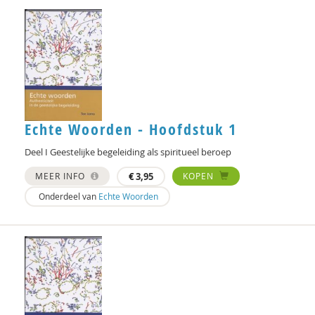
Frans Meulenberg
Frits Milders
Brecht Molenaar
Antoine Mooij
Echte Woorden - Hoofdstuk 1
Jan Pols
Deel I Geestelijke begeleiding als spiritueel beroep
Rosalie Pronk
MEER INFO
€
3,95
KOPEN
Adelheid Rigo
Onderdeel van
Echte Woorden
Denise Robbesom
Peter Rombouts
Petra Schaftenaar
Gert Schout