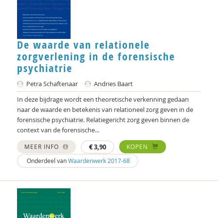
Simona Karbouniaris
Dr. Katie-Lee Weille
De waarde van relationele
zorgverlening in de forensische
Fons Klaase
psychiatrie
Robin Knibbe
Petra Schaftenaar
Andries Baart
Niels Kosterman
In deze bijdrage wordt een theoretische verkenning gedaan
naar de waarde en betekenis van relationeel zorg geven in de
Harry Kunneman
forensische psychiatrie. Relatiegericht zorg geven binnen de
context van de forensische...
Wouter Kusters
MEER INFO
€
3,90
KOPEN
Mark Leegsma
Onderdeel van
Waardenwerk 2017-68
Pascal Leuvenink
Dr. Marc de Leeuw
Interview met Daniel Strassberg