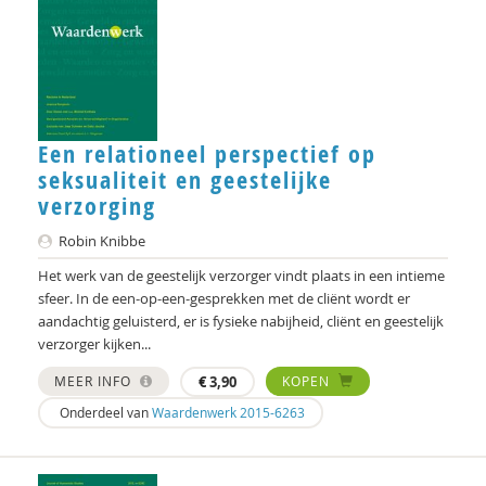
Martin Wiznitzer
Susan Woelders
Joanna Wojtkowiak
Maarten Wubben
Een relationeel perspectief op
seksualiteit en geestelijke
Marjolijn Zwakman
verzorging
Robin Knibbe
Het werk van de geestelijk verzorger vindt plaats in een intieme
sfeer. In de een-op-een-gesprekken met de cliënt wordt er
aandachtig geluisterd, er is fysieke nabijheid, cliënt en geestelijk
verzorger kijken...
MEER INFO
€
3,90
KOPEN
Onderdeel van
Waardenwerk 2015-6263