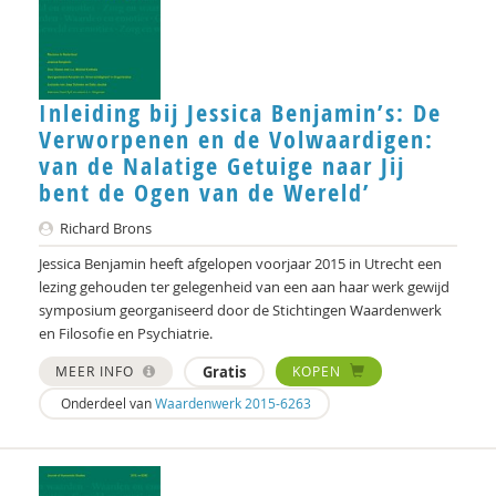
Jaap Schuurmans
Tracy Sidesinger
Inleiding bij Jessica Benjamin’s: De
Willeke Stadtman
Verworpenen en de Volwaardigen:
Cor van der Weele
van de Nalatige Getuige naar Jij
bent de Ogen van de Wereld’
Lotte van Lith
Richard Brons
Mieke van Wijck
Jessica Benjamin heeft afgelopen voorjaar 2015 in Utrecht een
lezing gehouden ter gelegenheid van een aan haar werk gewijd
Veronica Vasterling
symposium georganiseerd door de Stichtingen Waardenwerk
Eric van der Vet
en Filosofie en Psychiatrie.
MEER INFO
Gratis
KOPEN
Marjoleine Vosselman
Onderdeel van
Waardenwerk 2015-6263
Bram Vreeswijk
Jaap Wijkstra