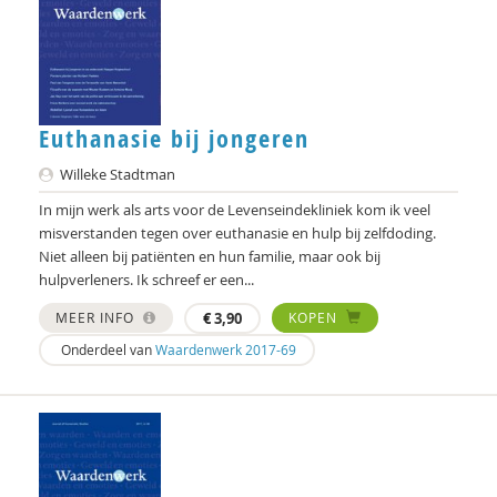
Carol D. Ryff
Marcel de Rooij
Delphine De Smet
Euthanasie bij jongeren
prof. dr. Peter Derkx
Willeke Stadtman
Hanke Drop
In mijn werk als arts voor de Levenseindekliniek kom ik veel
Joachim Duyndam
misverstanden tegen over euthanasie en hulp bij zelfdoding.
Niet alleen bij patiënten en hun familie, maar ook bij
Maxime Essers
hulpverleners. Ik schreef er een...
Olaf Galisch
MEER INFO
€
3,90
KOPEN
Onderdeel van
Waardenwerk 2017-69
Anne Goossensen
Rik Hospers
Ruben Jacobs
Doortje Kal