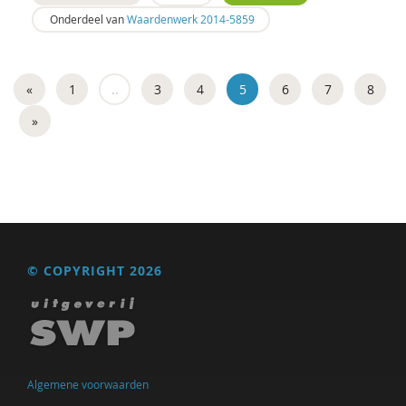
Onderdeel van
Waardenwerk 2014-5859
«
1
..
3
4
5
6
7
8
»
© COPYRIGHT 2026
Algemene voorwaarden