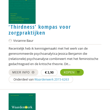
Frans Meulenberg
Frits Milders
‘Thirdness’ kompas voor
Brecht Molenaar
zorgpraktijken
Antoine Mooij
Vivianne Baur
Jan Pols
Recentelijk heb ik kennisgemaakt met het werk van de
gerenommeerde psychoanalytica Jessica Benjamin die
Rosalie Pronk
(relationele) psychoanalyse combineert met het feministische
gedachtegoed en de kritische theorie. Dit...
Adelheid Rigo
MEER INFO
€
3,90
KOPEN
Denise Robbesom
Onderdeel van
Waardenwerk 2015-6263
Peter Rombouts
Petra Schaftenaar
Gert Schout