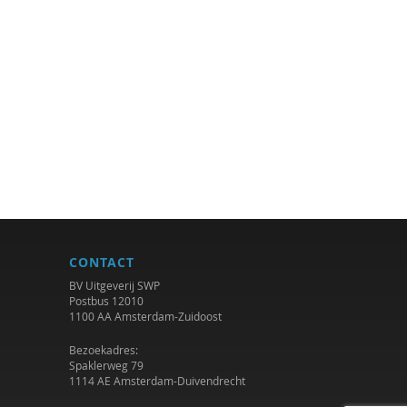
CONTACT
BV Uitgeverij SWP
Postbus 12010
1100 AA Amsterdam-Zuidoost
Bezoekadres:
Spaklerweg 79
1114 AE Amsterdam-Duivendrecht