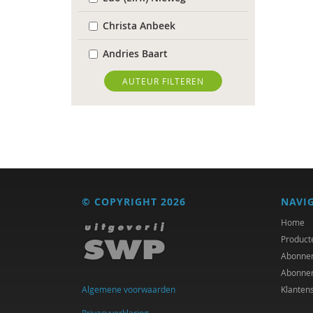
Christa Anbeek
Andries Baart
Vivianne Baur
AUTEUR FILTEREN
Elena Bendien
Deirdre Beneken genaamd
Kolmer
Jessica Benjamin
© COPYRIGHT 2026
NAVI
Sarah Blaffer Hrdy
Home
Ernst Bohlmeijer
Product
Abonne
Antoinette Bolscher
Abonne
Algemene voorwaarden
Klanten
Richard Brons