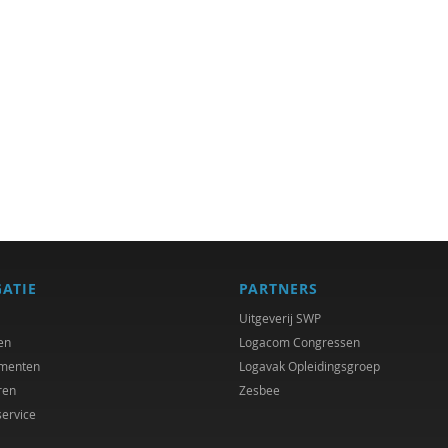
GATIE
PARTNERS
Uitgeverij SWP
en
Logacom Congressen
menten
Logavak Opleidingsgroep
ren
Zesbee
service