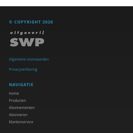
Ank Kramer
© COPYRIGHT 2026
Niek Langeweg
Willeke Los
Dr. Michiel de Ronde
Jo Miles
Algemene voorwaarden
Privacyverklaring
Mieke Moor
H. Muijen
NAVIGATIE
Bodil Ponte
Home
Producten
Heleen Pott
Abonnementen
Abonneren
Joost Raessens
Klantenservice
Erik Rietveld