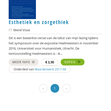
Imar de Vries
Frederique Demeijer
Allard den Dulk
Esthetiek en zorgethiek
Merel Visse
Hanke Drop
Dit is een bewerkte versie van de tekst van mijn lezing tijdens
Koen Duivenvoorde
het symposium over de expositie Heelmeesters in november
2016, Universiteit voor Humanistiek, Utrecht. De
Vincent Feith
tentoonstelling Heelmeesters is - ik...
Marjorieke Glaudemans
MEER INFO
€
3,90
KOPEN
Onderdeel van
Waardenwerk 2017-68
Kees Greven
Jan IJzermans
«
1
»
Femke Kaulingfreks
Lonneke Knegtel
Rinske Koehorst