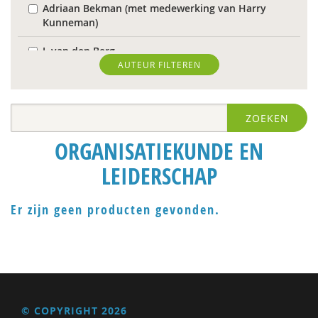
Adriaan Bekman (met medewerking van Harry
Kunneman)
J. van den Berg
AUTEUR FILTEREN
Theo van den Bogaart
Antoinette Bolscher
ZOEKEN
Herman van den Bosch
ORGANISATIEKUNDE EN
R. Brohm
LEIDERSCHAP
Richard Brons
Er zijn geen producten gevonden.
Laurens de Graaf
Isolde de Groot
Michiel de Ronde
Marcel de Rooij
© COPYRIGHT 2026