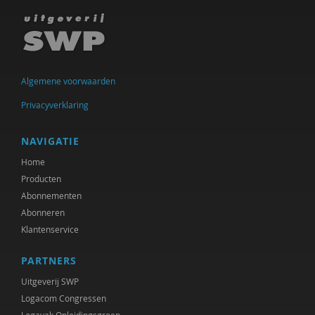
Ineke de Vries
Otto Dellemann
Jan den Bakker
Algemene voorwaarden
Willem den Hartog
Privacyverklaring
Gerda van Dijk
NAVIGATIE
Josje Dikkers
Home
Producten
Joep Dohmen
Abonnementen
Abonneren
Simone van Dongen
Klantenservice
Gerard Drosterij
PARTNERS
Ingrid Groot
Uitgeverij SWP
Iris Hartog
Logacom Congressen