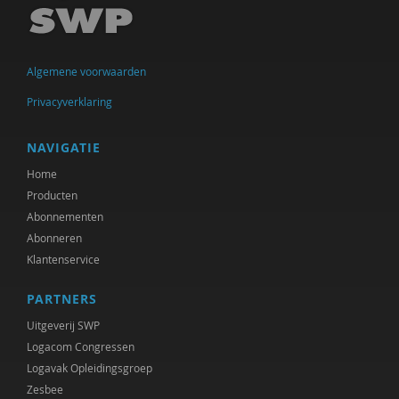
Joeri Calsius
Carol D. Ryff
Algemene voorwaarden
Marcel de Rooij
Privacyverklaring
Delphine De Smet
prof. dr. Peter Derkx
NAVIGATIE
Home
Hanke Drop
Producten
Joachim Duyndam
Abonnementen
Abonneren
Maxime Essers
Klantenservice
Olaf Galisch
PARTNERS
Anne Goossensen
Uitgeverij SWP
Logacom Congressen
Rik Hospers
Logavak Opleidingsgroep
Zesbee
Ruben Jacobs