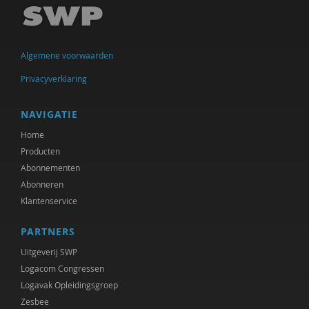
Susan Curvers
Marjon de Boer-Bruggink
Algemene voorwaarden
Isolde De Groot
Privacyverklaring
Isolde de Groot
Tryntsje de Groot
NAVIGATIE
Home
Sam de Nijs
Producten
Marcel de Rooij
Abonnementen
Abonneren
Bald de Vries
Klantenservice
Govert- Jan de Vrieze
PARTNERS
Frederique Demeijer
Uitgeverij SWP
Logacom Congressen
Joep Dohmen
Logavak Opleidingsgroep
Zesbee
Olivier van Donk