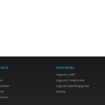
GATIE
PARTNERS
Uitgeverij SWP
en
Logacom Congressen
menten
Logavak Opleidingsgroep
ren
Zesbee
service