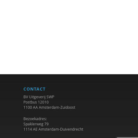
CONTACT
BV Uitgeverij SWP
Postbus 12010
1100 AA Amsterdam-Zuidoost
Bezoekadres:
Spaklerweg 79
1114 AE Amsterdam-Duivendrecht