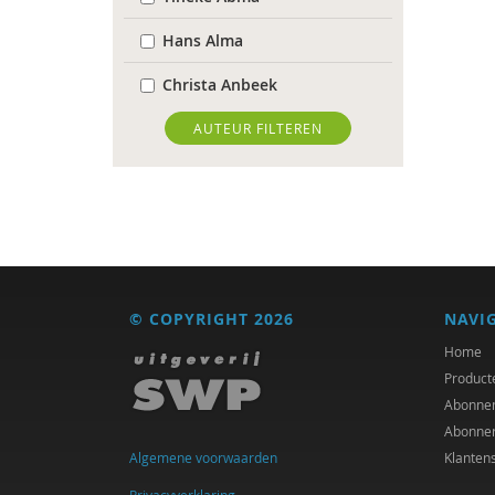
Hans Alma
Christa Anbeek
Daan Andriessen
AUTEUR FILTEREN
Dieuwertje Bakker
Lisette Bastiaansen
Krijn van Beek
Adriaan Bekman (met
© COPYRIGHT 2026
NAVI
medewerking van Harry
Kunneman)
Home
Product
Frans Berkers
Abonne
Abonne
Desirée Bierlaagh
Algemene voorwaarden
Klanten
Gert Biesta